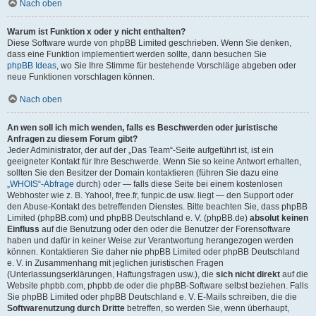
Nach oben
Warum ist Funktion x oder y nicht enthalten?
Diese Software wurde von phpBB Limited geschrieben. Wenn Sie denken,
dass eine Funktion implementiert werden sollte, dann besuchen Sie
phpBB Ideas
, wo Sie Ihre Stimme für bestehende Vorschläge abgeben oder
neue Funktionen vorschlagen können.
Nach oben
An wen soll ich mich wenden, falls es Beschwerden oder juristische
Anfragen zu diesem Forum gibt?
Jeder Administrator, der auf der „Das Team“-Seite aufgeführt ist, ist ein
geeigneter Kontakt für Ihre Beschwerde. Wenn Sie so keine Antwort erhalten,
sollten Sie den Besitzer der Domain kontaktieren (führen Sie dazu eine
„WHOIS“-Abfrage
durch) oder — falls diese Seite bei einem kostenlosen
Webhoster wie z. B. Yahoo!, free.fr, funpic.de usw. liegt — den Support oder
den Abuse-Kontakt des betreffenden Dienstes. Bitte beachten Sie, dass phpBB
Limited (phpBB.com) und phpBB Deutschland e. V. (phpBB.de)
absolut keinen
Einfluss
auf die Benutzung oder den oder die Benutzer der Forensoftware
haben und dafür in keiner Weise zur Verantwortung herangezogen werden
können. Kontaktieren Sie daher nie phpBB Limited oder phpBB Deutschland
e. V. in Zusammenhang mit jeglichen juristischen Fragen
(Unterlassungserklärungen, Haftungsfragen usw.), die
sich nicht direkt
auf die
Website phpbb.com, phpbb.de oder die phpBB-Software selbst beziehen. Falls
Sie phpBB Limited oder phpBB Deutschland e. V. E-Mails schreiben, die die
Softwarenutzung durch Dritte
betreffen, so werden Sie, wenn überhaupt,