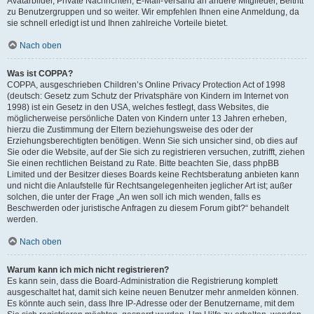
Avatarbilder, Private Nachrichten, E-Mail-Versand an andere Mitglieder, Beitritt
zu Benutzergruppen und so weiter. Wir empfehlen Ihnen eine Anmeldung, da
sie schnell erledigt ist und Ihnen zahlreiche Vorteile bietet.
Nach oben
Was ist COPPA?
COPPA, ausgeschrieben Children’s Online Privacy Protection Act of 1998
(deutsch: Gesetz zum Schutz der Privatsphäre von Kindern im Internet von
1998) ist ein Gesetz in den USA, welches festlegt, dass Websites, die
möglicherweise persönliche Daten von Kindern unter 13 Jahren erheben,
hierzu die Zustimmung der Eltern beziehungsweise des oder der
Erziehungsberechtigten benötigen. Wenn Sie sich unsicher sind, ob dies auf
Sie oder die Website, auf der Sie sich zu registrieren versuchen, zutrifft, ziehen
Sie einen rechtlichen Beistand zu Rate. Bitte beachten Sie, dass phpBB
Limited und der Besitzer dieses Boards keine Rechtsberatung anbieten kann
und nicht die Anlaufstelle für Rechtsangelegenheiten jeglicher Art ist; außer
solchen, die unter der Frage „An wen soll ich mich wenden, falls es
Beschwerden oder juristische Anfragen zu diesem Forum gibt?“ behandelt
werden.
Nach oben
Warum kann ich mich nicht registrieren?
Es kann sein, dass die Board-Administration die Registrierung komplett
ausgeschaltet hat, damit sich keine neuen Benutzer mehr anmelden können.
Es könnte auch sein, dass Ihre IP-Adresse oder der Benutzername, mit dem