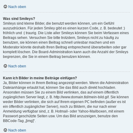
Nach oben
Was sind Smileys?
Smileys sind kleine Bilder, die benutzt werden können, um ein Gefühl
auszudrücken. Für jeden Smiley gibt es einen kurzen Code, z. B. bedeutet :)
fröhlich und :( traurig. Die Liste aller Smileys können Sie beim Verfassen eines
Beitrags sehen. Versuchen Sie bitte trotzdem, Smileys nicht zu häufig zu
benutzen, sie können einen Beitrag schnell unlesbar machen und ein
Moderator könnte deshalb Ihren Beitrag entsprechend überarbeiten oder gar
komplett löschen. Die Board-Administration kann auch die Anzahl der Smileys
begrenzen, die Sie in einem Beitrag benutzen können.
Nach oben
Kann ich Bilder in meine Beiträge einfügen?
Ja, Bilder können in Ihrem Beitrag angezeigt werden. Wenn die Administration
Dateianhänge erlaubt hat, können Sie das Bild auch direkt hochladen.
Ansonsten müssen Sie zu einem Bild verlinken, das auf einem öffentlich
zugänglichen Server liegt, z. B. http://www.domain.tld/mein-bild.gif. Sie können
weder Bilder verlinken, die sich auf Ihrem eigenen PC befinden (außer es ist
ein öffentlich zugänglicher Server), noch zu Bildern, die nur nach einer
Anmeldung verfügbar sind, z. B. Hotmail- oder Yahoo-Mailboxen, mit einem
Passwort geschützte Seiten usw. Um das Bild anzuzeigen, benutze den
BBCode-Tag „[img]“.
Nach oben