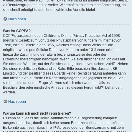
Avatarbilder, Private Nachrichten, E-Mail-Versand an andere Mitglieder, Beitritt
zu Benutzergruppen und so weiter. Wir empfehlen Ihnen eine Anmeldung, da
sie schnell erledigt ist und Ihnen zahlreiche Vorteile bietet.
Nach oben
Was ist COPPA?
COPPA, ausgeschrieben Children’s Online Privacy Protection Act of 1998
(deutsch: Gesetz zum Schutz der Privatsphäre von Kindern im Internet von
1998) ist ein Gesetz in den USA, welches festlegt, dass Websites, die
möglicherweise persönliche Daten von Kindern unter 13 Jahren erheben,
hierzu die Zustimmung der Eltern beziehungsweise des oder der
Erziehungsberechtigten benötigen. Wenn Sie sich unsicher sind, ob dies auf
Sie oder die Website, auf der Sie sich zu registrieren versuchen, zutrifft, ziehen
Sie einen rechtlichen Beistand zu Rate. Bitte beachten Sie, dass phpBB
Limited und der Besitzer dieses Boards keine Rechtsberatung anbieten kann
und nicht die Anlaufstelle für Rechtsangelegenheiten jeglicher Art ist; außer
solchen, die unter der Frage „An wen soll ich mich wenden, falls es
Beschwerden oder juristische Anfragen zu diesem Forum gibt?“ behandelt
werden.
Nach oben
Warum kann ich mich nicht registrieren?
Es kann sein, dass die Board-Administration die Registrierung komplett
ausgeschaltet hat, damit sich keine neuen Benutzer mehr anmelden können.
Es könnte auch sein, dass Ihre IP-Adresse oder der Benutzername, mit dem