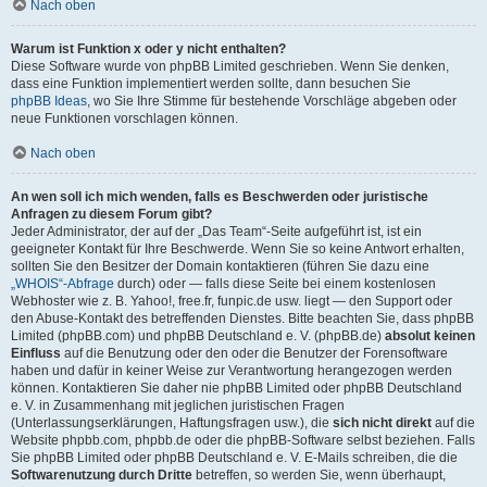
Nach oben
Warum ist Funktion x oder y nicht enthalten?
Diese Software wurde von phpBB Limited geschrieben. Wenn Sie denken,
dass eine Funktion implementiert werden sollte, dann besuchen Sie
phpBB Ideas
, wo Sie Ihre Stimme für bestehende Vorschläge abgeben oder
neue Funktionen vorschlagen können.
Nach oben
An wen soll ich mich wenden, falls es Beschwerden oder juristische
Anfragen zu diesem Forum gibt?
Jeder Administrator, der auf der „Das Team“-Seite aufgeführt ist, ist ein
geeigneter Kontakt für Ihre Beschwerde. Wenn Sie so keine Antwort erhalten,
sollten Sie den Besitzer der Domain kontaktieren (führen Sie dazu eine
„WHOIS“-Abfrage
durch) oder — falls diese Seite bei einem kostenlosen
Webhoster wie z. B. Yahoo!, free.fr, funpic.de usw. liegt — den Support oder
den Abuse-Kontakt des betreffenden Dienstes. Bitte beachten Sie, dass phpBB
Limited (phpBB.com) und phpBB Deutschland e. V. (phpBB.de)
absolut keinen
Einfluss
auf die Benutzung oder den oder die Benutzer der Forensoftware
haben und dafür in keiner Weise zur Verantwortung herangezogen werden
können. Kontaktieren Sie daher nie phpBB Limited oder phpBB Deutschland
e. V. in Zusammenhang mit jeglichen juristischen Fragen
(Unterlassungserklärungen, Haftungsfragen usw.), die
sich nicht direkt
auf die
Website phpbb.com, phpbb.de oder die phpBB-Software selbst beziehen. Falls
Sie phpBB Limited oder phpBB Deutschland e. V. E-Mails schreiben, die die
Softwarenutzung durch Dritte
betreffen, so werden Sie, wenn überhaupt,