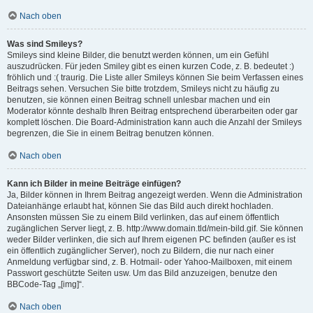
Nach oben
Was sind Smileys?
Smileys sind kleine Bilder, die benutzt werden können, um ein Gefühl
auszudrücken. Für jeden Smiley gibt es einen kurzen Code, z. B. bedeutet :)
fröhlich und :( traurig. Die Liste aller Smileys können Sie beim Verfassen eines
Beitrags sehen. Versuchen Sie bitte trotzdem, Smileys nicht zu häufig zu
benutzen, sie können einen Beitrag schnell unlesbar machen und ein
Moderator könnte deshalb Ihren Beitrag entsprechend überarbeiten oder gar
komplett löschen. Die Board-Administration kann auch die Anzahl der Smileys
begrenzen, die Sie in einem Beitrag benutzen können.
Nach oben
Kann ich Bilder in meine Beiträge einfügen?
Ja, Bilder können in Ihrem Beitrag angezeigt werden. Wenn die Administration
Dateianhänge erlaubt hat, können Sie das Bild auch direkt hochladen.
Ansonsten müssen Sie zu einem Bild verlinken, das auf einem öffentlich
zugänglichen Server liegt, z. B. http://www.domain.tld/mein-bild.gif. Sie können
weder Bilder verlinken, die sich auf Ihrem eigenen PC befinden (außer es ist
ein öffentlich zugänglicher Server), noch zu Bildern, die nur nach einer
Anmeldung verfügbar sind, z. B. Hotmail- oder Yahoo-Mailboxen, mit einem
Passwort geschützte Seiten usw. Um das Bild anzuzeigen, benutze den
BBCode-Tag „[img]“.
Nach oben