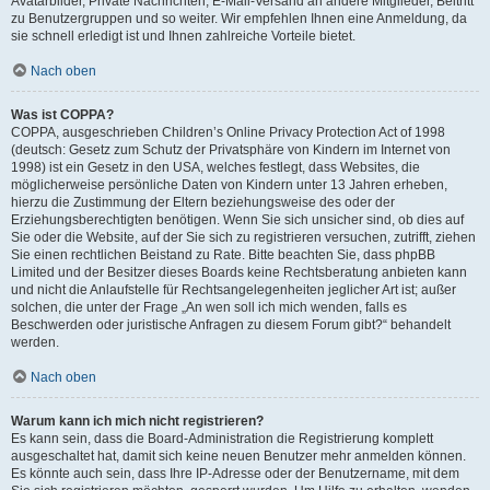
Avatarbilder, Private Nachrichten, E-Mail-Versand an andere Mitglieder, Beitritt
zu Benutzergruppen und so weiter. Wir empfehlen Ihnen eine Anmeldung, da
sie schnell erledigt ist und Ihnen zahlreiche Vorteile bietet.
Nach oben
Was ist COPPA?
COPPA, ausgeschrieben Children’s Online Privacy Protection Act of 1998
(deutsch: Gesetz zum Schutz der Privatsphäre von Kindern im Internet von
1998) ist ein Gesetz in den USA, welches festlegt, dass Websites, die
möglicherweise persönliche Daten von Kindern unter 13 Jahren erheben,
hierzu die Zustimmung der Eltern beziehungsweise des oder der
Erziehungsberechtigten benötigen. Wenn Sie sich unsicher sind, ob dies auf
Sie oder die Website, auf der Sie sich zu registrieren versuchen, zutrifft, ziehen
Sie einen rechtlichen Beistand zu Rate. Bitte beachten Sie, dass phpBB
Limited und der Besitzer dieses Boards keine Rechtsberatung anbieten kann
und nicht die Anlaufstelle für Rechtsangelegenheiten jeglicher Art ist; außer
solchen, die unter der Frage „An wen soll ich mich wenden, falls es
Beschwerden oder juristische Anfragen zu diesem Forum gibt?“ behandelt
werden.
Nach oben
Warum kann ich mich nicht registrieren?
Es kann sein, dass die Board-Administration die Registrierung komplett
ausgeschaltet hat, damit sich keine neuen Benutzer mehr anmelden können.
Es könnte auch sein, dass Ihre IP-Adresse oder der Benutzername, mit dem