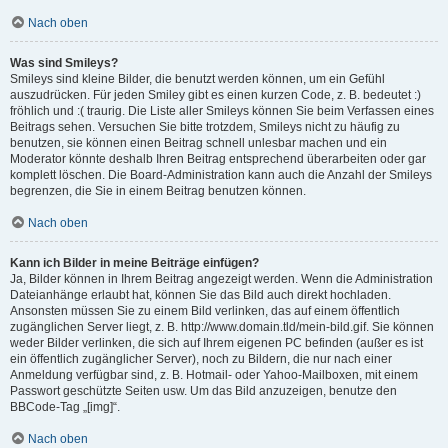
Nach oben
Was sind Smileys?
Smileys sind kleine Bilder, die benutzt werden können, um ein Gefühl
auszudrücken. Für jeden Smiley gibt es einen kurzen Code, z. B. bedeutet :)
fröhlich und :( traurig. Die Liste aller Smileys können Sie beim Verfassen eines
Beitrags sehen. Versuchen Sie bitte trotzdem, Smileys nicht zu häufig zu
benutzen, sie können einen Beitrag schnell unlesbar machen und ein
Moderator könnte deshalb Ihren Beitrag entsprechend überarbeiten oder gar
komplett löschen. Die Board-Administration kann auch die Anzahl der Smileys
begrenzen, die Sie in einem Beitrag benutzen können.
Nach oben
Kann ich Bilder in meine Beiträge einfügen?
Ja, Bilder können in Ihrem Beitrag angezeigt werden. Wenn die Administration
Dateianhänge erlaubt hat, können Sie das Bild auch direkt hochladen.
Ansonsten müssen Sie zu einem Bild verlinken, das auf einem öffentlich
zugänglichen Server liegt, z. B. http://www.domain.tld/mein-bild.gif. Sie können
weder Bilder verlinken, die sich auf Ihrem eigenen PC befinden (außer es ist
ein öffentlich zugänglicher Server), noch zu Bildern, die nur nach einer
Anmeldung verfügbar sind, z. B. Hotmail- oder Yahoo-Mailboxen, mit einem
Passwort geschützte Seiten usw. Um das Bild anzuzeigen, benutze den
BBCode-Tag „[img]“.
Nach oben