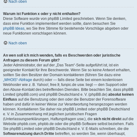
Nach oben
Warum ist Funktion x oder y nicht enthalten?
Diese Software wurde von phpBB Limited geschrieben. Wenn Sie denken,
dass eine Funktion implementiert werden sollte, dann besuchen Sie
phpBB Ideas
, wo Sie Ihre Stimme für bestehende Vorschläge abgeben oder
neue Funktionen vorschlagen können.
Nach oben
An wen soll ich mich wenden, falls es Beschwerden oder juristische
Anfragen zu diesem Forum gibt?
Jeder Administrator, der auf der „Das Team“-Seite aufgeführt ist, ist ein
geeigneter Kontakt für Ihre Beschwerde. Wenn Sie so keine Antwort erhalten,
sollten Sie den Besitzer der Domain kontaktieren (führen Sie dazu eine
„WHOIS“-Abfrage
durch) oder — falls diese Seite bei einem kostenlosen
Webhoster wie z. B. Yahoo!, free.fr, funpic.de usw. liegt — den Support oder
den Abuse-Kontakt des betreffenden Dienstes. Bitte beachten Sie, dass phpBB
Limited (phpBB.com) und phpBB Deutschland e. V. (phpBB.de)
absolut keinen
Einfluss
auf die Benutzung oder den oder die Benutzer der Forensoftware
haben und dafür in keiner Weise zur Verantwortung herangezogen werden
können. Kontaktieren Sie daher nie phpBB Limited oder phpBB Deutschland
e. V. in Zusammenhang mit jeglichen juristischen Fragen
(Unterlassungserklärungen, Haftungsfragen usw.), die
sich nicht direkt
auf die
Website phpbb.com, phpbb.de oder die phpBB-Software selbst beziehen. Falls
Sie phpBB Limited oder phpBB Deutschland e. V. E-Mails schreiben, die die
Softwarenutzung durch Dritte
betreffen, so werden Sie, wenn überhaupt,