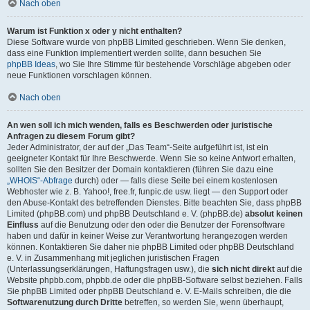
Nach oben
Warum ist Funktion x oder y nicht enthalten?
Diese Software wurde von phpBB Limited geschrieben. Wenn Sie denken,
dass eine Funktion implementiert werden sollte, dann besuchen Sie
phpBB Ideas
, wo Sie Ihre Stimme für bestehende Vorschläge abgeben oder
neue Funktionen vorschlagen können.
Nach oben
An wen soll ich mich wenden, falls es Beschwerden oder juristische
Anfragen zu diesem Forum gibt?
Jeder Administrator, der auf der „Das Team“-Seite aufgeführt ist, ist ein
geeigneter Kontakt für Ihre Beschwerde. Wenn Sie so keine Antwort erhalten,
sollten Sie den Besitzer der Domain kontaktieren (führen Sie dazu eine
„WHOIS“-Abfrage
durch) oder — falls diese Seite bei einem kostenlosen
Webhoster wie z. B. Yahoo!, free.fr, funpic.de usw. liegt — den Support oder
den Abuse-Kontakt des betreffenden Dienstes. Bitte beachten Sie, dass phpBB
Limited (phpBB.com) und phpBB Deutschland e. V. (phpBB.de)
absolut keinen
Einfluss
auf die Benutzung oder den oder die Benutzer der Forensoftware
haben und dafür in keiner Weise zur Verantwortung herangezogen werden
können. Kontaktieren Sie daher nie phpBB Limited oder phpBB Deutschland
e. V. in Zusammenhang mit jeglichen juristischen Fragen
(Unterlassungserklärungen, Haftungsfragen usw.), die
sich nicht direkt
auf die
Website phpbb.com, phpbb.de oder die phpBB-Software selbst beziehen. Falls
Sie phpBB Limited oder phpBB Deutschland e. V. E-Mails schreiben, die die
Softwarenutzung durch Dritte
betreffen, so werden Sie, wenn überhaupt,