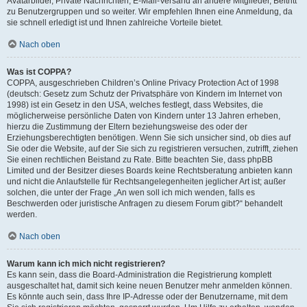
Avatarbilder, Private Nachrichten, E-Mail-Versand an andere Mitglieder, Beitritt
zu Benutzergruppen und so weiter. Wir empfehlen Ihnen eine Anmeldung, da
sie schnell erledigt ist und Ihnen zahlreiche Vorteile bietet.
Nach oben
Was ist COPPA?
COPPA, ausgeschrieben Children’s Online Privacy Protection Act of 1998
(deutsch: Gesetz zum Schutz der Privatsphäre von Kindern im Internet von
1998) ist ein Gesetz in den USA, welches festlegt, dass Websites, die
möglicherweise persönliche Daten von Kindern unter 13 Jahren erheben,
hierzu die Zustimmung der Eltern beziehungsweise des oder der
Erziehungsberechtigten benötigen. Wenn Sie sich unsicher sind, ob dies auf
Sie oder die Website, auf der Sie sich zu registrieren versuchen, zutrifft, ziehen
Sie einen rechtlichen Beistand zu Rate. Bitte beachten Sie, dass phpBB
Limited und der Besitzer dieses Boards keine Rechtsberatung anbieten kann
und nicht die Anlaufstelle für Rechtsangelegenheiten jeglicher Art ist; außer
solchen, die unter der Frage „An wen soll ich mich wenden, falls es
Beschwerden oder juristische Anfragen zu diesem Forum gibt?“ behandelt
werden.
Nach oben
Warum kann ich mich nicht registrieren?
Es kann sein, dass die Board-Administration die Registrierung komplett
ausgeschaltet hat, damit sich keine neuen Benutzer mehr anmelden können.
Es könnte auch sein, dass Ihre IP-Adresse oder der Benutzername, mit dem