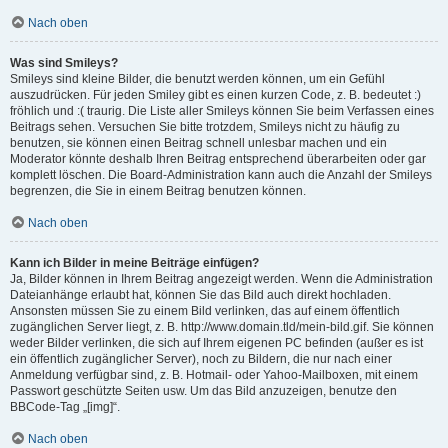
Nach oben
Was sind Smileys?
Smileys sind kleine Bilder, die benutzt werden können, um ein Gefühl
auszudrücken. Für jeden Smiley gibt es einen kurzen Code, z. B. bedeutet :)
fröhlich und :( traurig. Die Liste aller Smileys können Sie beim Verfassen eines
Beitrags sehen. Versuchen Sie bitte trotzdem, Smileys nicht zu häufig zu
benutzen, sie können einen Beitrag schnell unlesbar machen und ein
Moderator könnte deshalb Ihren Beitrag entsprechend überarbeiten oder gar
komplett löschen. Die Board-Administration kann auch die Anzahl der Smileys
begrenzen, die Sie in einem Beitrag benutzen können.
Nach oben
Kann ich Bilder in meine Beiträge einfügen?
Ja, Bilder können in Ihrem Beitrag angezeigt werden. Wenn die Administration
Dateianhänge erlaubt hat, können Sie das Bild auch direkt hochladen.
Ansonsten müssen Sie zu einem Bild verlinken, das auf einem öffentlich
zugänglichen Server liegt, z. B. http://www.domain.tld/mein-bild.gif. Sie können
weder Bilder verlinken, die sich auf Ihrem eigenen PC befinden (außer es ist
ein öffentlich zugänglicher Server), noch zu Bildern, die nur nach einer
Anmeldung verfügbar sind, z. B. Hotmail- oder Yahoo-Mailboxen, mit einem
Passwort geschützte Seiten usw. Um das Bild anzuzeigen, benutze den
BBCode-Tag „[img]“.
Nach oben