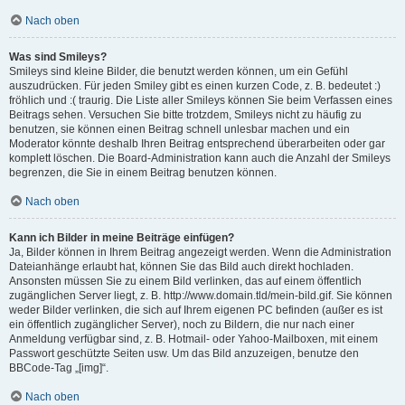
Nach oben
Was sind Smileys?
Smileys sind kleine Bilder, die benutzt werden können, um ein Gefühl
auszudrücken. Für jeden Smiley gibt es einen kurzen Code, z. B. bedeutet :)
fröhlich und :( traurig. Die Liste aller Smileys können Sie beim Verfassen eines
Beitrags sehen. Versuchen Sie bitte trotzdem, Smileys nicht zu häufig zu
benutzen, sie können einen Beitrag schnell unlesbar machen und ein
Moderator könnte deshalb Ihren Beitrag entsprechend überarbeiten oder gar
komplett löschen. Die Board-Administration kann auch die Anzahl der Smileys
begrenzen, die Sie in einem Beitrag benutzen können.
Nach oben
Kann ich Bilder in meine Beiträge einfügen?
Ja, Bilder können in Ihrem Beitrag angezeigt werden. Wenn die Administration
Dateianhänge erlaubt hat, können Sie das Bild auch direkt hochladen.
Ansonsten müssen Sie zu einem Bild verlinken, das auf einem öffentlich
zugänglichen Server liegt, z. B. http://www.domain.tld/mein-bild.gif. Sie können
weder Bilder verlinken, die sich auf Ihrem eigenen PC befinden (außer es ist
ein öffentlich zugänglicher Server), noch zu Bildern, die nur nach einer
Anmeldung verfügbar sind, z. B. Hotmail- oder Yahoo-Mailboxen, mit einem
Passwort geschützte Seiten usw. Um das Bild anzuzeigen, benutze den
BBCode-Tag „[img]“.
Nach oben