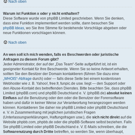
Nach oben
Warum ist Funktion x oder y nicht enthalten?
Diese Software wurde von phpBB Limited geschrieben. Wenn Sie denken,
dass eine Funktion implementiert werden sollte, dann besuchen Sie
phpBB Ideas
, wo Sie Ihre Stimme für bestehende Vorschläge abgeben oder
neue Funktionen vorschlagen können.
Nach oben
An wen soll ich mich wenden, falls es Beschwerden oder juristische
Anfragen zu diesem Forum gibt?
Jeder Administrator, der auf der „Das Team“-Seite aufgeführt ist, ist ein
geeigneter Kontakt für Ihre Beschwerde. Wenn Sie so keine Antwort erhalten,
sollten Sie den Besitzer der Domain kontaktieren (führen Sie dazu eine
„WHOIS“-Abfrage
durch) oder — falls diese Seite bei einem kostenlosen
Webhoster wie z. B. Yahoo!, free.fr, funpic.de usw. liegt — den Support oder
den Abuse-Kontakt des betreffenden Dienstes. Bitte beachten Sie, dass phpBB
Limited (phpBB.com) und phpBB Deutschland e. V. (phpBB.de)
absolut keinen
Einfluss
auf die Benutzung oder den oder die Benutzer der Forensoftware
haben und dafür in keiner Weise zur Verantwortung herangezogen werden
können. Kontaktieren Sie daher nie phpBB Limited oder phpBB Deutschland
e. V. in Zusammenhang mit jeglichen juristischen Fragen
(Unterlassungserklärungen, Haftungsfragen usw.), die
sich nicht direkt
auf die
Website phpbb.com, phpbb.de oder die phpBB-Software selbst beziehen. Falls
Sie phpBB Limited oder phpBB Deutschland e. V. E-Mails schreiben, die die
Softwarenutzung durch Dritte
betreffen, so werden Sie, wenn überhaupt,