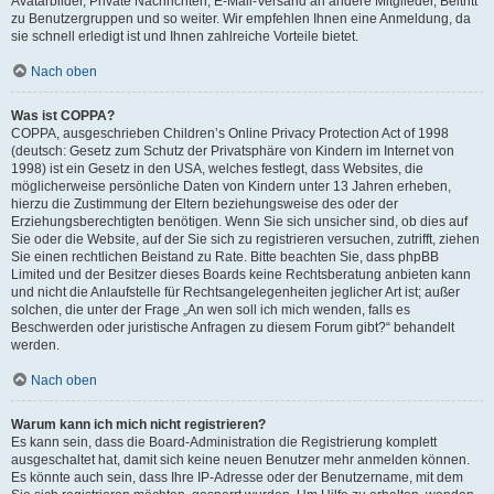
Avatarbilder, Private Nachrichten, E-Mail-Versand an andere Mitglieder, Beitritt
zu Benutzergruppen und so weiter. Wir empfehlen Ihnen eine Anmeldung, da
sie schnell erledigt ist und Ihnen zahlreiche Vorteile bietet.
Nach oben
Was ist COPPA?
COPPA, ausgeschrieben Children’s Online Privacy Protection Act of 1998
(deutsch: Gesetz zum Schutz der Privatsphäre von Kindern im Internet von
1998) ist ein Gesetz in den USA, welches festlegt, dass Websites, die
möglicherweise persönliche Daten von Kindern unter 13 Jahren erheben,
hierzu die Zustimmung der Eltern beziehungsweise des oder der
Erziehungsberechtigten benötigen. Wenn Sie sich unsicher sind, ob dies auf
Sie oder die Website, auf der Sie sich zu registrieren versuchen, zutrifft, ziehen
Sie einen rechtlichen Beistand zu Rate. Bitte beachten Sie, dass phpBB
Limited und der Besitzer dieses Boards keine Rechtsberatung anbieten kann
und nicht die Anlaufstelle für Rechtsangelegenheiten jeglicher Art ist; außer
solchen, die unter der Frage „An wen soll ich mich wenden, falls es
Beschwerden oder juristische Anfragen zu diesem Forum gibt?“ behandelt
werden.
Nach oben
Warum kann ich mich nicht registrieren?
Es kann sein, dass die Board-Administration die Registrierung komplett
ausgeschaltet hat, damit sich keine neuen Benutzer mehr anmelden können.
Es könnte auch sein, dass Ihre IP-Adresse oder der Benutzername, mit dem