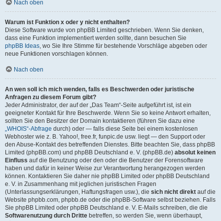
Nach oben
Warum ist Funktion x oder y nicht enthalten?
Diese Software wurde von phpBB Limited geschrieben. Wenn Sie denken,
dass eine Funktion implementiert werden sollte, dann besuchen Sie
phpBB Ideas
, wo Sie Ihre Stimme für bestehende Vorschläge abgeben oder
neue Funktionen vorschlagen können.
Nach oben
An wen soll ich mich wenden, falls es Beschwerden oder juristische
Anfragen zu diesem Forum gibt?
Jeder Administrator, der auf der „Das Team“-Seite aufgeführt ist, ist ein
geeigneter Kontakt für Ihre Beschwerde. Wenn Sie so keine Antwort erhalten,
sollten Sie den Besitzer der Domain kontaktieren (führen Sie dazu eine
„WHOIS“-Abfrage
durch) oder — falls diese Seite bei einem kostenlosen
Webhoster wie z. B. Yahoo!, free.fr, funpic.de usw. liegt — den Support oder
den Abuse-Kontakt des betreffenden Dienstes. Bitte beachten Sie, dass phpBB
Limited (phpBB.com) und phpBB Deutschland e. V. (phpBB.de)
absolut keinen
Einfluss
auf die Benutzung oder den oder die Benutzer der Forensoftware
haben und dafür in keiner Weise zur Verantwortung herangezogen werden
können. Kontaktieren Sie daher nie phpBB Limited oder phpBB Deutschland
e. V. in Zusammenhang mit jeglichen juristischen Fragen
(Unterlassungserklärungen, Haftungsfragen usw.), die
sich nicht direkt
auf die
Website phpbb.com, phpbb.de oder die phpBB-Software selbst beziehen. Falls
Sie phpBB Limited oder phpBB Deutschland e. V. E-Mails schreiben, die die
Softwarenutzung durch Dritte
betreffen, so werden Sie, wenn überhaupt,