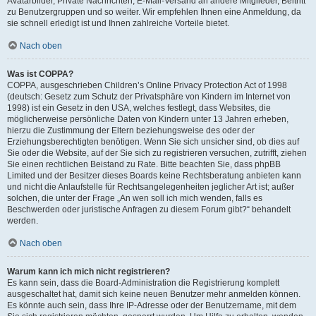
Avatarbilder, Private Nachrichten, E-Mail-Versand an andere Mitglieder, Beitritt
zu Benutzergruppen und so weiter. Wir empfehlen Ihnen eine Anmeldung, da
sie schnell erledigt ist und Ihnen zahlreiche Vorteile bietet.
Nach oben
Was ist COPPA?
COPPA, ausgeschrieben Children’s Online Privacy Protection Act of 1998
(deutsch: Gesetz zum Schutz der Privatsphäre von Kindern im Internet von
1998) ist ein Gesetz in den USA, welches festlegt, dass Websites, die
möglicherweise persönliche Daten von Kindern unter 13 Jahren erheben,
hierzu die Zustimmung der Eltern beziehungsweise des oder der
Erziehungsberechtigten benötigen. Wenn Sie sich unsicher sind, ob dies auf
Sie oder die Website, auf der Sie sich zu registrieren versuchen, zutrifft, ziehen
Sie einen rechtlichen Beistand zu Rate. Bitte beachten Sie, dass phpBB
Limited und der Besitzer dieses Boards keine Rechtsberatung anbieten kann
und nicht die Anlaufstelle für Rechtsangelegenheiten jeglicher Art ist; außer
solchen, die unter der Frage „An wen soll ich mich wenden, falls es
Beschwerden oder juristische Anfragen zu diesem Forum gibt?“ behandelt
werden.
Nach oben
Warum kann ich mich nicht registrieren?
Es kann sein, dass die Board-Administration die Registrierung komplett
ausgeschaltet hat, damit sich keine neuen Benutzer mehr anmelden können.
Es könnte auch sein, dass Ihre IP-Adresse oder der Benutzername, mit dem