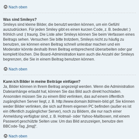
Nach oben
Was sind Smileys?
Smileys sind kleine Bilder, die benutzt werden können, um ein Gefühl
auszudrücken. Für jeden Smiley gibt es einen kurzen Code, z. B. bedeutet :)
fröhlich und :( traurig. Die Liste aller Smileys können Sie beim Verfassen eines
Beitrags sehen. Versuchen Sie bitte trotzdem, Smileys nicht zu häufig zu
benutzen, sie können einen Beitrag schnell unlesbar machen und ein
Moderator könnte deshalb Ihren Beitrag entsprechend überarbeiten oder gar
komplett löschen. Die Board-Administration kann auch die Anzahl der Smileys
begrenzen, die Sie in einem Beitrag benutzen können.
Nach oben
Kann ich Bilder in meine Beiträge einfügen?
Ja, Bilder können in Ihrem Beitrag angezeigt werden. Wenn die Administration
Dateianhänge erlaubt hat, können Sie das Bild auch direkt hochladen.
Ansonsten müssen Sie zu einem Bild verlinken, das auf einem öffentlich
zugänglichen Server liegt, z. B. http://www.domain.tld/mein-bild.gif. Sie können
weder Bilder verlinken, die sich auf Ihrem eigenen PC befinden (außer es ist
ein öffentlich zugänglicher Server), noch zu Bildern, die nur nach einer
Anmeldung verfügbar sind, z. B. Hotmail- oder Yahoo-Mailboxen, mit einem
Passwort geschützte Seiten usw. Um das Bild anzuzeigen, benutze den
BBCode-Tag „[img]“.
Nach oben