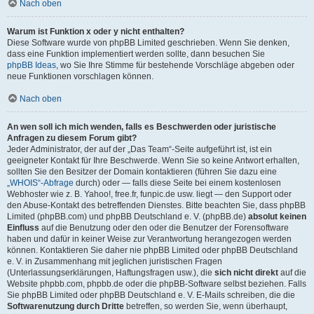
Nach oben
Warum ist Funktion x oder y nicht enthalten?
Diese Software wurde von phpBB Limited geschrieben. Wenn Sie denken,
dass eine Funktion implementiert werden sollte, dann besuchen Sie
phpBB Ideas
, wo Sie Ihre Stimme für bestehende Vorschläge abgeben oder
neue Funktionen vorschlagen können.
Nach oben
An wen soll ich mich wenden, falls es Beschwerden oder juristische
Anfragen zu diesem Forum gibt?
Jeder Administrator, der auf der „Das Team“-Seite aufgeführt ist, ist ein
geeigneter Kontakt für Ihre Beschwerde. Wenn Sie so keine Antwort erhalten,
sollten Sie den Besitzer der Domain kontaktieren (führen Sie dazu eine
„WHOIS“-Abfrage
durch) oder — falls diese Seite bei einem kostenlosen
Webhoster wie z. B. Yahoo!, free.fr, funpic.de usw. liegt — den Support oder
den Abuse-Kontakt des betreffenden Dienstes. Bitte beachten Sie, dass phpBB
Limited (phpBB.com) und phpBB Deutschland e. V. (phpBB.de)
absolut keinen
Einfluss
auf die Benutzung oder den oder die Benutzer der Forensoftware
haben und dafür in keiner Weise zur Verantwortung herangezogen werden
können. Kontaktieren Sie daher nie phpBB Limited oder phpBB Deutschland
e. V. in Zusammenhang mit jeglichen juristischen Fragen
(Unterlassungserklärungen, Haftungsfragen usw.), die
sich nicht direkt
auf die
Website phpbb.com, phpbb.de oder die phpBB-Software selbst beziehen. Falls
Sie phpBB Limited oder phpBB Deutschland e. V. E-Mails schreiben, die die
Softwarenutzung durch Dritte
betreffen, so werden Sie, wenn überhaupt,