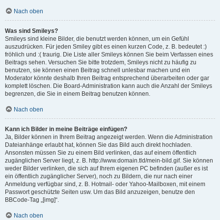
Nach oben
Was sind Smileys?
Smileys sind kleine Bilder, die benutzt werden können, um ein Gefühl
auszudrücken. Für jeden Smiley gibt es einen kurzen Code, z. B. bedeutet :)
fröhlich und :( traurig. Die Liste aller Smileys können Sie beim Verfassen eines
Beitrags sehen. Versuchen Sie bitte trotzdem, Smileys nicht zu häufig zu
benutzen, sie können einen Beitrag schnell unlesbar machen und ein
Moderator könnte deshalb Ihren Beitrag entsprechend überarbeiten oder gar
komplett löschen. Die Board-Administration kann auch die Anzahl der Smileys
begrenzen, die Sie in einem Beitrag benutzen können.
Nach oben
Kann ich Bilder in meine Beiträge einfügen?
Ja, Bilder können in Ihrem Beitrag angezeigt werden. Wenn die Administration
Dateianhänge erlaubt hat, können Sie das Bild auch direkt hochladen.
Ansonsten müssen Sie zu einem Bild verlinken, das auf einem öffentlich
zugänglichen Server liegt, z. B. http://www.domain.tld/mein-bild.gif. Sie können
weder Bilder verlinken, die sich auf Ihrem eigenen PC befinden (außer es ist
ein öffentlich zugänglicher Server), noch zu Bildern, die nur nach einer
Anmeldung verfügbar sind, z. B. Hotmail- oder Yahoo-Mailboxen, mit einem
Passwort geschützte Seiten usw. Um das Bild anzuzeigen, benutze den
BBCode-Tag „[img]“.
Nach oben