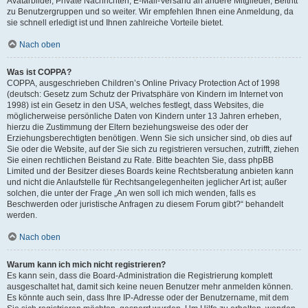
Avatarbilder, Private Nachrichten, E-Mail-Versand an andere Mitglieder, Beitritt
zu Benutzergruppen und so weiter. Wir empfehlen Ihnen eine Anmeldung, da
sie schnell erledigt ist und Ihnen zahlreiche Vorteile bietet.
Nach oben
Was ist COPPA?
COPPA, ausgeschrieben Children’s Online Privacy Protection Act of 1998
(deutsch: Gesetz zum Schutz der Privatsphäre von Kindern im Internet von
1998) ist ein Gesetz in den USA, welches festlegt, dass Websites, die
möglicherweise persönliche Daten von Kindern unter 13 Jahren erheben,
hierzu die Zustimmung der Eltern beziehungsweise des oder der
Erziehungsberechtigten benötigen. Wenn Sie sich unsicher sind, ob dies auf
Sie oder die Website, auf der Sie sich zu registrieren versuchen, zutrifft, ziehen
Sie einen rechtlichen Beistand zu Rate. Bitte beachten Sie, dass phpBB
Limited und der Besitzer dieses Boards keine Rechtsberatung anbieten kann
und nicht die Anlaufstelle für Rechtsangelegenheiten jeglicher Art ist; außer
solchen, die unter der Frage „An wen soll ich mich wenden, falls es
Beschwerden oder juristische Anfragen zu diesem Forum gibt?“ behandelt
werden.
Nach oben
Warum kann ich mich nicht registrieren?
Es kann sein, dass die Board-Administration die Registrierung komplett
ausgeschaltet hat, damit sich keine neuen Benutzer mehr anmelden können.
Es könnte auch sein, dass Ihre IP-Adresse oder der Benutzername, mit dem