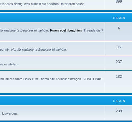
e
T
899
e
ist alles richtig, was nicht in die anderen Unterforen passt.
m
h
n
e
e
THEMEN
n
m
T
4
für registrierte Benutzer einsehbar!
Forenregeln beachten!
Threads die 7
e
h
n
e
T
86
technik.
Nur für registrierte Benutzer einsehbar.
m
h
e
T
237
e
k einstellen.
n
h
m
T
182
e
e
und interessante Links zum Thema alte Technik eintragen. KEINE LINKS
h
m
n
e
e
m
n
THEMEN
e
T
239
m loswerden.
n
h
e