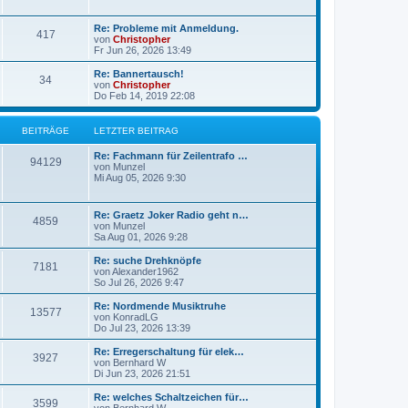
g
g
L
Re: Probleme mit Anmeldung.
B
417
e
e
von
Christopher
t
Fr Jun 26, 2026 13:49
e
z
t
L
Re: Bannertausch!
B
34
i
e
e
von
Christopher
r
t
Do Feb 14, 2019 22:08
e
t
B
z
e
t
i
i
r
e
BEITRÄGE
LETZTER BEITRAG
t
r
r
t
B
ä
L
Re: Fachmann für Zeilentrafo …
a
B
e
94129
e
von
Munzel
g
i
r
g
t
Mi Aug 05, 2026 9:30
t
e
z
r
ä
e
t
a
i
e
L
g
Re: Graetz Joker Radio geht n…
B
4859
g
r
e
von
Munzel
t
B
t
Sa Aug 01, 2026 9:28
e
e
e
z
i
r
t
L
Re: suche Drehknöpfe
t
B
7181
i
e
e
von
Alexander1962
r
ä
r
t
So Jul 26, 2026 9:47
a
e
t
B
z
g
e
g
t
L
Re: Nordmende Musiktruhe
B
13577
i
i
r
e
e
von
KonradLG
t
r
e
t
Do Jul 23, 2026 13:39
e
r
t
B
ä
z
a
e
t
L
Re: Erregerschaltung für elek…
B
g
3927
i
i
r
e
g
e
von
Bernhard W
t
r
t
Di Jun 23, 2026 21:51
e
r
t
B
ä
z
e
a
e
t
L
Re: welches Schaltzeichen für…
B
g
3599
i
i
r
e
g
e
von
Bernhard W