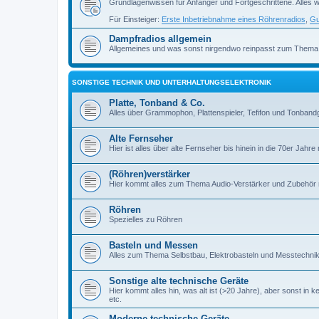
Grundlagenwissen für Anfänger und Fortgeschrittene. Alles w
Für Einsteiger:
Erste Inbetriebnahme eines Röhrenradios
,
Gu
Dampfradios allgemein
Allgemeines und was sonst nirgendwo reinpasst zum Thema
SONSTIGE TECHNIK UND UNTERHALTUNGSELEKTRONIK
Platte, Tonband & Co.
Alles über Grammophon, Plattenspieler, Tefifon und Tonbandg
Alte Fernseher
Hier ist alles über alte Fernseher bis hinein in die 70er Jahre r
(Röhren)verstärker
Hier kommt alles zum Thema Audio-Verstärker und Zubehör r
Röhren
Spezielles zu Röhren
Basteln und Messen
Alles zum Thema Selbstbau, Elektrobasteln und Messtechni
Sonstige alte technische Geräte
Hier kommt alles hin, was alt ist (>20 Jahre), aber sonst in k
etc.
Moderne technische Geräte