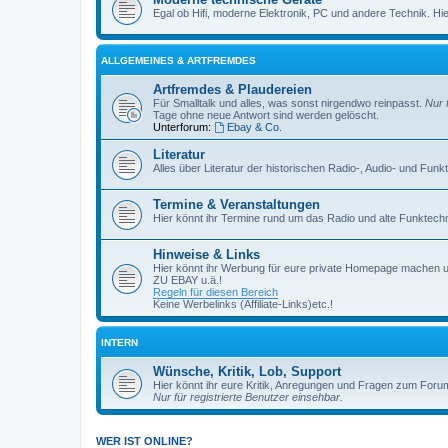
Egal ob Hifi, moderne Elektronik, PC und andere Technik. Hier 
ALLGEMEINES & ARTFREMDES
Artfremdes & Plaudereien
Für Smalltalk und alles, was sonst nirgendwo reinpasst.
Nur 
Tage ohne neue Antwort sind werden gelöscht.
Unterforum:
Ebay & Co.
Literatur
Alles über Literatur der historischen Radio-, Audio- und Funk
Termine & Veranstaltungen
Hier könnt ihr Termine rund um das Radio und alte Funktechni
Hinweise & Links
Hier könnt ihr Werbung für eure private Homepage machen 
ZU EBAY u.ä.!
Regeln für diesen Bereich
Keine Werbelinks (Affiliate-Links)etc.!
INTERN
Wünsche, Kritik, Lob, Support
Hier könnt ihr eure Kritik, Anregungen und Fragen zum Foru
Nur für registrierte Benutzer einsehbar.
WER IST ONLINE?