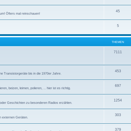
T
45
um! Öfters mal reinschauen!
h
T
5
e
h
m
e
e
THEMEN
m
n
T
7111
e
h
n
e
T
453
e Transistorgeräte bis in die 1970er Jahre.
m
h
e
T
697
e
n, beizen, leimen, polieren, ... hier ist es richtig.
n
h
m
T
1254
e
e
 oder Geschichten zu besonderen Radios erzählen.
h
m
n
T
303
e
e
n externen Geräten.
h
m
n
T
379
e
e