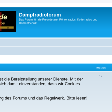
Dampfradioforum
Das Forum für alle Freunde alter Röhrenradios, Kofferradios und
Röhrentechnik!
THEMEN
T
19
t die Bereitstellung unserer Dienste. Mit der
h
ich damit einverstanden, dass wir Cookies
e
m
ng des Forums und das Regelwerk. Bitte lesen!
e
n