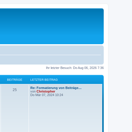
Ihr letzter Besuch: Do Aug 06, 2026 7:36
BEITRÄGE
LETZTER BEITRAG
L
Re: Formatierung von Beiträge…
B
25
e
von
Christopher
t
Do Mär 07, 2024 10:24
e
z
t
i
e
r
t
B
e
i
r
t
r
ä
a