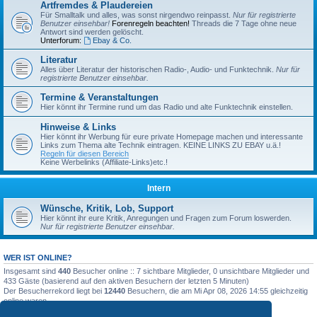
Artfremdes & Plaudereien
Für Smalltalk und alles, was sonst nirgendwo reinpasst.
Nur für registrierte
Benutzer einsehbar!
Forenregeln beachten!
Threads die 7 Tage ohne neue
Antwort sind werden gelöscht.
Unterforum:
Ebay & Co.
Literatur
Alles über Literatur der historischen Radio-, Audio- und Funktechnik.
Nur für
registrierte Benutzer einsehbar.
Termine & Veranstaltungen
Hier könnt ihr Termine rund um das Radio und alte Funktechnik einstellen.
Hinweise & Links
Hier könnt ihr Werbung für eure private Homepage machen und interessante
Links zum Thema alte Technik eintragen. KEINE LINKS ZU EBAY u.ä.!
Regeln für diesen Bereich
Keine Werbelinks (Affiliate-Links)etc.!
Intern
Wünsche, Kritik, Lob, Support
Hier könnt ihr eure Kritik, Anregungen und Fragen zum Forum loswerden.
Nur für registrierte Benutzer einsehbar.
WER IST ONLINE?
Insgesamt sind
440
Besucher online :: 7 sichtbare Mitglieder, 0 unsichtbare Mitglieder und
433 Gäste (basierend auf den aktiven Besuchern der letzten 5 Minuten)
Der Besucherrekord liegt bei
12440
Besuchern, die am Mi Apr 08, 2026 14:55 gleichzeitig
online waren.