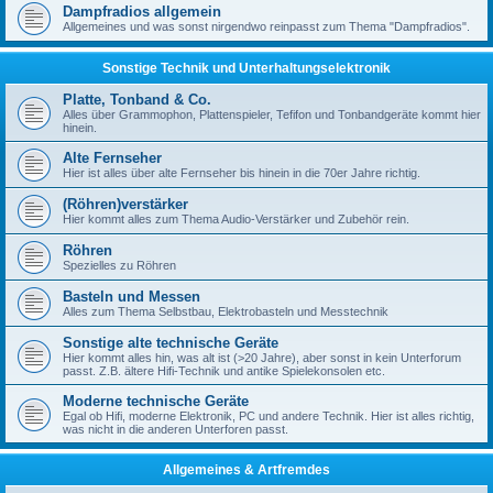
Dampfradios allgemein
Allgemeines und was sonst nirgendwo reinpasst zum Thema "Dampfradios".
Sonstige Technik und Unterhaltungselektronik
Platte, Tonband & Co.
Alles über Grammophon, Plattenspieler, Tefifon und Tonbandgeräte kommt hier
hinein.
Alte Fernseher
Hier ist alles über alte Fernseher bis hinein in die 70er Jahre richtig.
(Röhren)verstärker
Hier kommt alles zum Thema Audio-Verstärker und Zubehör rein.
Röhren
Spezielles zu Röhren
Basteln und Messen
Alles zum Thema Selbstbau, Elektrobasteln und Messtechnik
Sonstige alte technische Geräte
Hier kommt alles hin, was alt ist (>20 Jahre), aber sonst in kein Unterforum
passt. Z.B. ältere Hifi-Technik und antike Spielekonsolen etc.
Moderne technische Geräte
Egal ob Hifi, moderne Elektronik, PC und andere Technik. Hier ist alles richtig,
was nicht in die anderen Unterforen passt.
Allgemeines & Artfremdes