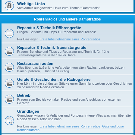
Wichtige Links
Vom Admin ausgewählte Links zum Thema "Dampfradio"!
Röhrenradios und andere Dampfradios
Reparatur & Technik Röhrengeräte
Fragen, Berichte und Tipps zu Reparatur und Technik.
Für Einsteiger:
Erste Inbetriebnahme eines Röhrenradios
Reparatur & Technik Transistorgeräte
Fragen, Berichte und Tipps zu Reparatur und Technik für frühe
Transistorgeräte bis in die 1970er Jahre.
Restauration außen
Alles über das äußerliche Aufarbeiten von alten Radios. Lackieren, beizen,
leimen, polieren, ... hier ist es richtig.
Geräte & Geschichten, die Radiogalerie
Hier könnt ihr die schönsten Stücke eurer Sammlung zeigen oder Geschichten
zu besonderen Radios erzählen.
Betrieb
Fragen zum Betrieb von alten Radios und zum Anschluss von externen
Geräten.
Grundlagen
Grundlagenwissen für Anfänger und Fortgeschrittene. Alles was man über alte
Radios wissen sollte und kann.
Für Einsteiger:
Erste Inbetriebnahme eines Röhrenradios
,
Gute und böse
Kondensatoren