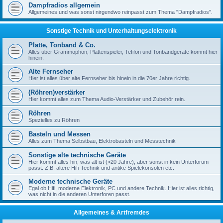
Dampfradios allgemein
Allgemeines und was sonst nirgendwo reinpasst zum Thema "Dampfradios".
Sonstige Technik und Unterhaltungselektronik
Platte, Tonband & Co.
Alles über Grammophon, Plattenspieler, Tefifon und Tonbandgeräte kommt hier
hinein.
Alte Fernseher
Hier ist alles über alte Fernseher bis hinein in die 70er Jahre richtig.
(Röhren)verstärker
Hier kommt alles zum Thema Audio-Verstärker und Zubehör rein.
Röhren
Spezielles zu Röhren
Basteln und Messen
Alles zum Thema Selbstbau, Elektrobasteln und Messtechnik
Sonstige alte technische Geräte
Hier kommt alles hin, was alt ist (>20 Jahre), aber sonst in kein Unterforum
passt. Z.B. ältere Hifi-Technik und antike Spielekonsolen etc.
Moderne technische Geräte
Egal ob Hifi, moderne Elektronik, PC und andere Technik. Hier ist alles richtig,
was nicht in die anderen Unterforen passt.
Allgemeines & Artfremdes