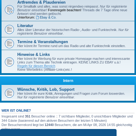
Artfremdes & Plaudereien
Für Smalltalk und alles, was sonst nirgendwo reinpasst.
Nur für registrierte
Benutzer einsehbar!
Forenregeln beachten!
Threads die 7 Tage ohne neue
Antwort sind werden gelöscht.
Unterforum:
Ebay & Co.
Literatur
Alles über Literatur der historischen Radio-, Audio- und Funktechnik.
Nur für
registrierte Benutzer einsehbar.
Termine & Veranstaltungen
Hier könnt ihr Termine rund um das Radio und alte Funktechnik einstellen.
Hinweise & Links
Hier könnt ihr Werbung für eure private Homepage machen und interessante
Links zum Thema alte Technik eintragen. KEINE LINKS ZU EBAY u.ä.!
Regeln für diesen Bereich
Keine Werbelinks (Affiliate-Links)etc.!
Intern
Wünsche, Kritik, Lob, Support
Hier könnt ihr eure Kritik, Anregungen und Fragen zum Forum loswerden.
Nur für registrierte Benutzer einsehbar.
WER IST ONLINE?
Insgesamt sind
351
Besucher online :: 7 sichtbare Mitglieder, 0 unsichtbare Mitglieder und
344 Gäste (basierend auf den aktiven Besuchern der letzten 5 Minuten)
Der Besucherrekord liegt bei
12440
Besuchern, die am Mi Apr 08, 2026 14:55 gleichzeitig
online waren.