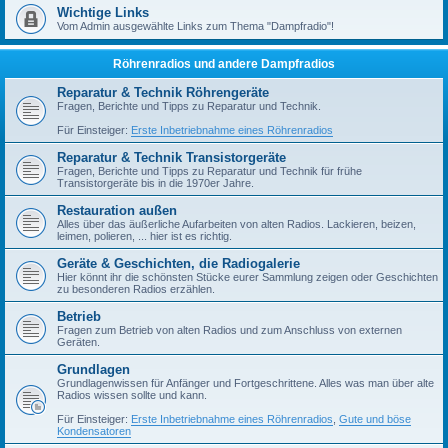
Wichtige Links
Vom Admin ausgewählte Links zum Thema "Dampfradio"!
Röhrenradios und andere Dampfradios
Reparatur & Technik Röhrengeräte
Fragen, Berichte und Tipps zu Reparatur und Technik.
Für Einsteiger:
Erste Inbetriebnahme eines Röhrenradios
Reparatur & Technik Transistorgeräte
Fragen, Berichte und Tipps zu Reparatur und Technik für frühe
Transistorgeräte bis in die 1970er Jahre.
Restauration außen
Alles über das äußerliche Aufarbeiten von alten Radios. Lackieren, beizen,
leimen, polieren, ... hier ist es richtig.
Geräte & Geschichten, die Radiogalerie
Hier könnt ihr die schönsten Stücke eurer Sammlung zeigen oder Geschichten
zu besonderen Radios erzählen.
Betrieb
Fragen zum Betrieb von alten Radios und zum Anschluss von externen
Geräten.
Grundlagen
Grundlagenwissen für Anfänger und Fortgeschrittene. Alles was man über alte
Radios wissen sollte und kann.
Für Einsteiger:
Erste Inbetriebnahme eines Röhrenradios
,
Gute und böse
Kondensatoren