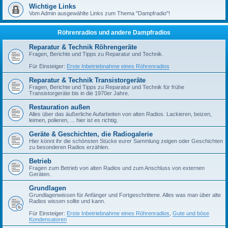
Wichtige Links
Vom Admin ausgewählte Links zum Thema "Dampfradio"!
Röhrenradios und andere Dampfradios
Reparatur & Technik Röhrengeräte
Fragen, Berichte und Tipps zu Reparatur und Technik.
Für Einsteiger:
Erste Inbetriebnahme eines Röhrenradios
Reparatur & Technik Transistorgeräte
Fragen, Berichte und Tipps zu Reparatur und Technik für frühe
Transistorgeräte bis in die 1970er Jahre.
Restauration außen
Alles über das äußerliche Aufarbeiten von alten Radios. Lackieren, beizen,
leimen, polieren, ... hier ist es richtig.
Geräte & Geschichten, die Radiogalerie
Hier könnt ihr die schönsten Stücke eurer Sammlung zeigen oder Geschichten
zu besonderen Radios erzählen.
Betrieb
Fragen zum Betrieb von alten Radios und zum Anschluss von externen
Geräten.
Grundlagen
Grundlagenwissen für Anfänger und Fortgeschrittene. Alles was man über alte
Radios wissen sollte und kann.
Für Einsteiger:
Erste Inbetriebnahme eines Röhrenradios
,
Gute und böse
Kondensatoren