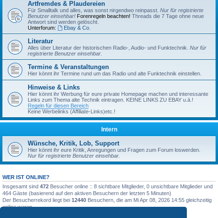
Artfremdes & Plaudereien
Für Smalltalk und alles, was sonst nirgendwo reinpasst.
Nur für registrierte
Benutzer einsehbar!
Forenregeln beachten!
Threads die 7 Tage ohne neue
Antwort sind werden gelöscht.
Unterforum:
Ebay & Co.
Literatur
Alles über Literatur der historischen Radio-, Audio- und Funktechnik.
Nur für
registrierte Benutzer einsehbar.
Termine & Veranstaltungen
Hier könnt ihr Termine rund um das Radio und alte Funktechnik einstellen.
Hinweise & Links
Hier könnt ihr Werbung für eure private Homepage machen und interessante
Links zum Thema alte Technik eintragen. KEINE LINKS ZU EBAY u.ä.!
Regeln für diesen Bereich
Keine Werbelinks (Affiliate-Links)etc.!
Intern
Wünsche, Kritik, Lob, Support
Hier könnt ihr eure Kritik, Anregungen und Fragen zum Forum loswerden.
Nur für registrierte Benutzer einsehbar.
WER IST ONLINE?
Insgesamt sind
472
Besucher online :: 8 sichtbare Mitglieder, 0 unsichtbare Mitglieder und
464 Gäste (basierend auf den aktiven Besuchern der letzten 5 Minuten)
Der Besucherrekord liegt bei
12440
Besuchern, die am Mi Apr 08, 2026 14:55 gleichzeitig
online waren.