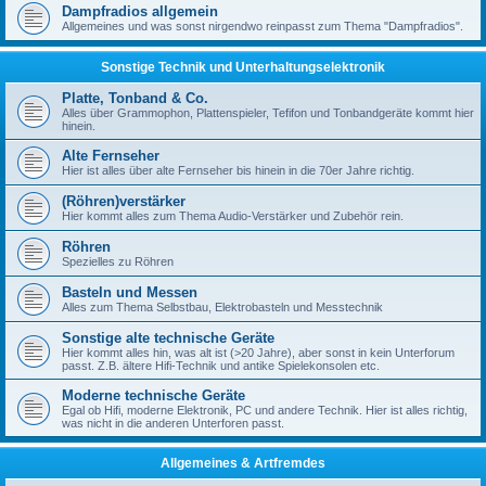
Dampfradios allgemein
Allgemeines und was sonst nirgendwo reinpasst zum Thema "Dampfradios".
Sonstige Technik und Unterhaltungselektronik
Platte, Tonband & Co.
Alles über Grammophon, Plattenspieler, Tefifon und Tonbandgeräte kommt hier
hinein.
Alte Fernseher
Hier ist alles über alte Fernseher bis hinein in die 70er Jahre richtig.
(Röhren)verstärker
Hier kommt alles zum Thema Audio-Verstärker und Zubehör rein.
Röhren
Spezielles zu Röhren
Basteln und Messen
Alles zum Thema Selbstbau, Elektrobasteln und Messtechnik
Sonstige alte technische Geräte
Hier kommt alles hin, was alt ist (>20 Jahre), aber sonst in kein Unterforum
passt. Z.B. ältere Hifi-Technik und antike Spielekonsolen etc.
Moderne technische Geräte
Egal ob Hifi, moderne Elektronik, PC und andere Technik. Hier ist alles richtig,
was nicht in die anderen Unterforen passt.
Allgemeines & Artfremdes