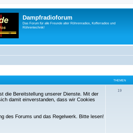
Dampfradioforum
Das Forum für alle Freunde alter Röhrenradios, Kofferradios und
Röhrentechnik!
THEMEN
T
19
t die Bereitstellung unserer Dienste. Mit der
h
ich damit einverstanden, dass wir Cookies
e
m
ng des Forums und das Regelwerk. Bitte lesen!
e
n