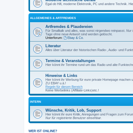
Egal ob Hifi, moderne Elektronik, PC und andere Technik. Hier 
ALLGEMEINES & ARTFREMDES
Artfremdes & Plaudereien
Für Smalltalk und alles, was sonst nirgendwo reinpasst.
Nur 
Tage ohne neue Antwort sind werden gelöscht.
Unterforum:
Ebay & Co.
Literatur
Alles über Literatur der historischen Radio-, Audio- und Funk
Termine & Veranstaltungen
Hier könnt ihr Termine rund um das Radio und alte Funktechni
Hinweise & Links
Hier könnt ihr Werbung für eure private Homepage machen 
ZU EBAY u.ä.!
Regeln für diesen Bereich
Keine Werbelinks (Affiliate-Links)etc.!
INTERN
Wünsche, Kritik, Lob, Support
Hier könnt ihr eure Kritik, Anregungen und Fragen zum Foru
Nur für registrierte Benutzer einsehbar.
WER IST ONLINE?