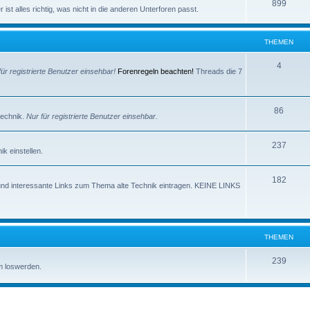
e
T
899
e
ist alles richtig, was nicht in die anderen Unterforen passt.
m
h
n
e
e
THEMEN
n
m
T
4
für registrierte Benutzer einsehbar!
Forenregeln beachten!
Threads die 7
e
h
n
e
T
86
technik.
Nur für registrierte Benutzer einsehbar.
m
h
e
T
237
e
k einstellen.
n
h
m
T
182
e
e
und interessante Links zum Thema alte Technik eintragen. KEINE LINKS
h
m
n
e
e
m
n
THEMEN
e
T
239
m loswerden.
n
h
e