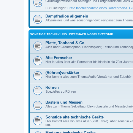
Grundlagenwissen für Anfänger und Fortgeschrittene. Alles w
Für Einsteiger:
Erste Inbetriebnahme eines Röhrenradios
,
Gu
Dampfradios allgemein
Allgemeines und was sonst nirgendwo reinpasst zum Thema
SONSTIGE TECHNIK UND UNTERHALTUNGSELEKTRONIK
Platte, Tonband & Co.
Alles über Grammophon, Plattenspieler, Tefifon und Tonbandg
Alte Fernseher
Hier ist alles über alte Fernseher bis hinein in die 70er Jahre r
(Röhren)verstärker
Hier kommt alles zum Thema Audio-Verstärker und Zubehör r
Röhren
Spezielles zu Röhren
Basteln und Messen
Alles zum Thema Selbstbau, Elektrobasteln und Messtechni
Sonstige alte technische Geräte
Hier kommt alles hin, was alt ist (>20 Jahre), aber sonst in k
etc.
Moderne technische Geräte