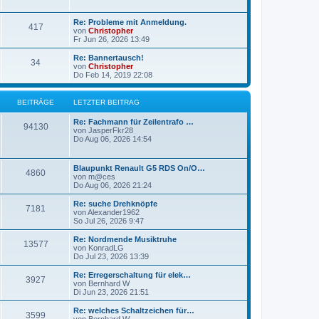
g
g
L
Re: Probleme mit Anmeldung.
B
417
e
e
von
Christopher
t
Fr Jun 26, 2026 13:49
e
z
t
L
Re: Bannertausch!
B
34
i
e
e
von
Christopher
r
t
Do Feb 14, 2019 22:08
e
t
B
z
e
t
i
i
r
e
BEITRÄGE
LETZTER BEITRAG
t
r
r
t
B
ä
L
Re: Fachmann für Zeilentrafo …
a
B
e
94130
e
von
JasperFkr28
g
i
r
g
t
Do Aug 06, 2026 14:54
t
e
z
r
ä
e
t
a
i
e
L
g
Blaupunkt Renault G5 RDS On/O…
B
4860
g
r
e
von
m@ces
t
B
t
Do Aug 06, 2026 21:24
e
e
e
z
i
r
t
L
Re: suche Drehknöpfe
t
B
7181
i
e
e
von
Alexander1962
r
ä
r
t
So Jul 26, 2026 9:47
a
e
t
B
z
g
e
g
t
L
Re: Nordmende Musiktruhe
B
13577
i
i
r
e
e
von
KonradLG
t
r
e
t
Do Jul 23, 2026 13:39
e
r
t
B
ä
z
a
e
t
L
Re: Erregerschaltung für elek…
B
g
3927
i
i
r
e
g
e
von
Bernhard W
t
r
t
Di Jun 23, 2026 21:51
e
r
t
B
ä
z
e
a
e
t
L
Re: welches Schaltzeichen für…
B
g
3599
i
i
r
e
g
e
von
Bernhard W