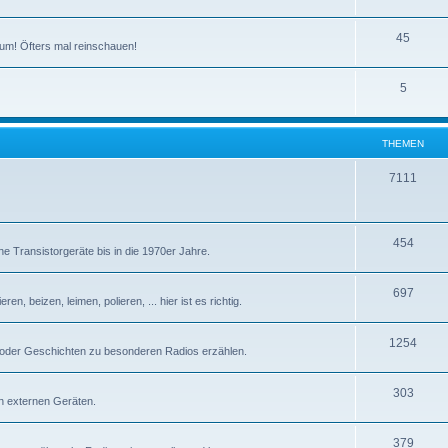
T
45
um! Öfters mal reinschauen!
h
T
5
e
h
m
e
e
THEMEN
m
n
T
7111
e
h
n
e
T
454
e Transistorgeräte bis in die 1970er Jahre.
m
h
e
T
697
e
n, beizen, leimen, polieren, ... hier ist es richtig.
n
h
m
T
1254
e
e
 oder Geschichten zu besonderen Radios erzählen.
h
m
n
T
303
e
e
n externen Geräten.
h
m
n
T
379
e
e