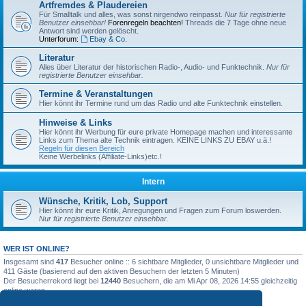
Artfremdes & Plaudereien
Für Smalltalk und alles, was sonst nirgendwo reinpasst.
Nur für registrierte
Benutzer einsehbar!
Forenregeln beachten!
Threads die 7 Tage ohne neue
Antwort sind werden gelöscht.
Unterforum:
Ebay & Co.
Literatur
Alles über Literatur der historischen Radio-, Audio- und Funktechnik.
Nur für
registrierte Benutzer einsehbar.
Termine & Veranstaltungen
Hier könnt ihr Termine rund um das Radio und alte Funktechnik einstellen.
Hinweise & Links
Hier könnt ihr Werbung für eure private Homepage machen und interessante
Links zum Thema alte Technik eintragen. KEINE LINKS ZU EBAY u.ä.!
Regeln für diesen Bereich
Keine Werbelinks (Affiliate-Links)etc.!
Intern
Wünsche, Kritik, Lob, Support
Hier könnt ihr eure Kritik, Anregungen und Fragen zum Forum loswerden.
Nur für registrierte Benutzer einsehbar.
WER IST ONLINE?
Insgesamt sind
417
Besucher online :: 6 sichtbare Mitglieder, 0 unsichtbare Mitglieder und
411 Gäste (basierend auf den aktiven Besuchern der letzten 5 Minuten)
Der Besucherrekord liegt bei
12440
Besuchern, die am Mi Apr 08, 2026 14:55 gleichzeitig
online waren.