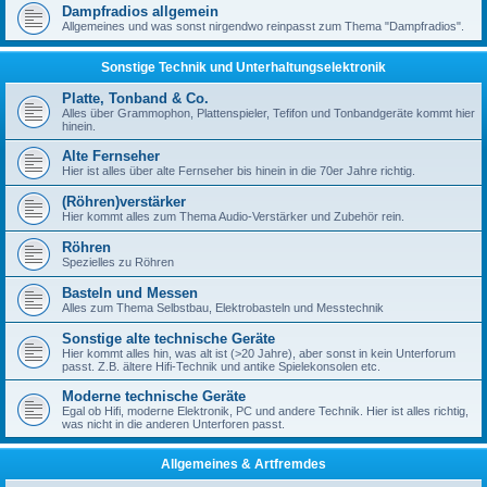
Dampfradios allgemein
Allgemeines und was sonst nirgendwo reinpasst zum Thema "Dampfradios".
Sonstige Technik und Unterhaltungselektronik
Platte, Tonband & Co.
Alles über Grammophon, Plattenspieler, Tefifon und Tonbandgeräte kommt hier
hinein.
Alte Fernseher
Hier ist alles über alte Fernseher bis hinein in die 70er Jahre richtig.
(Röhren)verstärker
Hier kommt alles zum Thema Audio-Verstärker und Zubehör rein.
Röhren
Spezielles zu Röhren
Basteln und Messen
Alles zum Thema Selbstbau, Elektrobasteln und Messtechnik
Sonstige alte technische Geräte
Hier kommt alles hin, was alt ist (>20 Jahre), aber sonst in kein Unterforum
passt. Z.B. ältere Hifi-Technik und antike Spielekonsolen etc.
Moderne technische Geräte
Egal ob Hifi, moderne Elektronik, PC und andere Technik. Hier ist alles richtig,
was nicht in die anderen Unterforen passt.
Allgemeines & Artfremdes