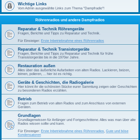
Wichtige Links
Vom Admin ausgewählte Links zum Thema "Dampfradio"!
Röhrenradios und andere Dampfradios
Reparatur & Technik Röhrengeräte
Fragen, Berichte und Tipps zu Reparatur und Technik.
Für Einsteiger:
Erste Inbetriebnahme eines Röhrenradios
Reparatur & Technik Transistorgeräte
Fragen, Berichte und Tipps zu Reparatur und Technik für frühe
Transistorgeräte bis in die 1970er Jahre.
Restauration außen
Alles über das äußerliche Aufarbeiten von alten Radios. Lackieren, beizen,
leimen, polieren, ... hier ist es richtig.
Geräte & Geschichten, die Radiogalerie
Hier könnt ihr die schönsten Stücke eurer Sammlung zeigen oder Geschichten
zu besonderen Radios erzählen.
Betrieb
Fragen zum Betrieb von alten Radios und zum Anschluss von externen
Geräten.
Grundlagen
Grundlagenwissen für Anfänger und Fortgeschrittene. Alles was man über alte
Radios wissen sollte und kann.
Für Einsteiger:
Erste Inbetriebnahme eines Röhrenradios
,
Gute und böse
Kondensatoren