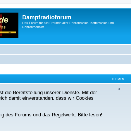
Dampfradioforum
Das Forum für alle Freunde alter Röhrenradios, Kofferradios und
Röhrentechnik!
THEMEN
T
19
t die Bereitstellung unserer Dienste. Mit der
h
ich damit einverstanden, dass wir Cookies
e
m
ng des Forums und das Regelwerk. Bitte lesen!
e
n