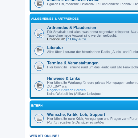
Egal ob Hifi, moderne Elektronik, PC und andere Technik. Hier 
ALLGEMEINES & ARTFREMDES
Artfremdes & Plaudereien
Für Smalltalk und alles, was sonst nirgendwo reinpasst.
Nur 
Tage ohne neue Antwort sind werden gelöscht.
Unterforum:
Ebay & Co.
Literatur
Alles über Literatur der historischen Radio-, Audio- und Funk
Termine & Veranstaltungen
Hier könnt ihr Termine rund um das Radio und alte Funktechni
Hinweise & Links
Hier könnt ihr Werbung für eure private Homepage machen 
ZU EBAY u.ä.!
Regeln für diesen Bereich
Keine Werbelinks (Affiliate-Links)etc.!
INTERN
Wünsche, Kritik, Lob, Support
Hier könnt ihr eure Kritik, Anregungen und Fragen zum Foru
Nur für registrierte Benutzer einsehbar.
WER IST ONLINE?