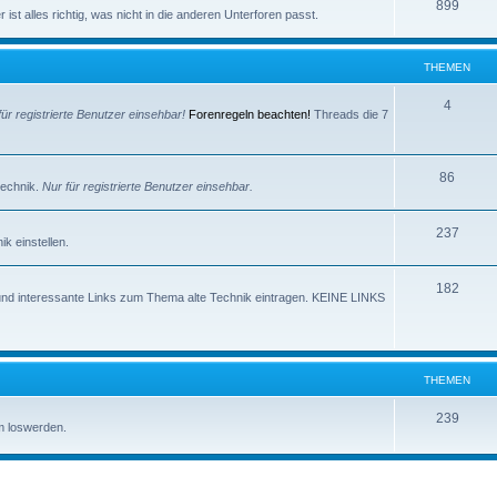
e
T
899
e
ist alles richtig, was nicht in die anderen Unterforen passt.
m
h
n
e
e
THEMEN
n
m
T
4
für registrierte Benutzer einsehbar!
Forenregeln beachten!
Threads die 7
e
h
n
e
T
86
technik.
Nur für registrierte Benutzer einsehbar.
m
h
e
T
237
e
k einstellen.
n
h
m
T
182
e
e
und interessante Links zum Thema alte Technik eintragen. KEINE LINKS
h
m
n
e
e
m
n
THEMEN
e
T
239
m loswerden.
n
h
e