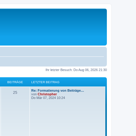
Ihr letzter Besuch: Do Aug 06, 2026 21:30
BEITRÄGE
LETZTER BEITRAG
L
Re: Formatierung von Beiträge…
B
25
e
von
Christopher
t
Do Mär 07, 2024 10:24
e
z
t
i
e
r
t
B
e
i
r
t
r
ä
a