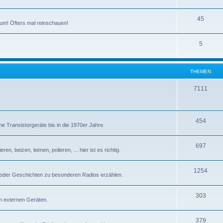
T
45
um! Öfters mal reinschauen!
h
T
5
e
h
m
e
e
THEMEN
m
n
T
7111
e
h
n
e
T
454
e Transistorgeräte bis in die 1970er Jahre.
m
h
e
T
697
e
n, beizen, leimen, polieren, ... hier ist es richtig.
n
h
m
T
1254
e
e
 oder Geschichten zu besonderen Radios erzählen.
h
m
n
T
303
e
e
n externen Geräten.
h
m
n
T
379
e
e