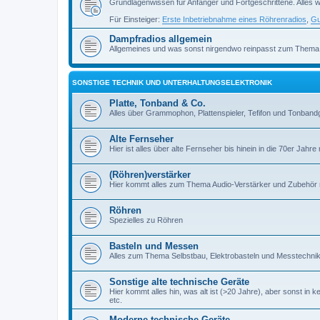
Grundlagenwissen für Anfänger und Fortgeschrittene. Alles w
Für Einsteiger:
Erste Inbetriebnahme eines Röhrenradios
,
Gu
Dampfradios allgemein
Allgemeines und was sonst nirgendwo reinpasst zum Thema
SONSTIGE TECHNIK UND UNTERHALTUNGSELEKTRONIK
Platte, Tonband & Co.
Alles über Grammophon, Plattenspieler, Tefifon und Tonbandg
Alte Fernseher
Hier ist alles über alte Fernseher bis hinein in die 70er Jahre r
(Röhren)verstärker
Hier kommt alles zum Thema Audio-Verstärker und Zubehör r
Röhren
Spezielles zu Röhren
Basteln und Messen
Alles zum Thema Selbstbau, Elektrobasteln und Messtechni
Sonstige alte technische Geräte
Hier kommt alles hin, was alt ist (>20 Jahre), aber sonst in k
etc.
Moderne technische Geräte