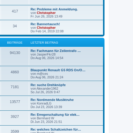
g
g
L
Re: Probleme mit Anmeldung.
B
417
e
e
von
Christopher
t
Fr Jun 26, 2026 13:49
e
z
t
L
Re: Bannertausch!
B
34
i
e
e
von
Christopher
r
t
Do Feb 14, 2019 22:08
e
t
B
z
e
t
i
i
r
e
BEITRÄGE
LETZTER BEITRAG
t
r
r
t
B
ä
L
Re: Fachmann für Zeilentrafo …
a
B
e
94130
e
von
JasperFkr28
g
i
r
g
t
Do Aug 06, 2026 14:54
t
e
z
r
ä
e
t
a
i
e
L
g
Blaupunkt Renault G5 RDS On/O…
B
4860
g
r
e
von
m@ces
t
B
t
Do Aug 06, 2026 21:24
e
e
e
z
i
r
t
L
Re: suche Drehknöpfe
t
B
7181
i
e
e
von
Alexander1962
r
ä
r
t
So Jul 26, 2026 9:47
a
e
t
B
z
g
e
g
t
L
Re: Nordmende Musiktruhe
B
13577
i
i
r
e
e
von
KonradLG
t
r
e
t
Do Jul 23, 2026 13:39
e
r
t
B
ä
z
a
e
t
L
Re: Erregerschaltung für elek…
B
g
3927
i
i
r
e
g
e
von
Bernhard W
t
r
t
Di Jun 23, 2026 21:51
e
r
t
B
ä
z
e
a
e
t
L
Re: welches Schaltzeichen für…
B
g
3599
i
i
r
e
g
e
von
Bernhard W