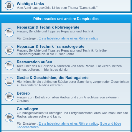
Wichtige Links
Vom Admin ausgewählte Links zum Thema "Dampfradio"!
Röhrenradios und andere Dampfradios
Reparatur & Technik Röhrengeräte
Fragen, Berichte und Tipps zu Reparatur und Technik.
Für Einsteiger:
Erste Inbetriebnahme eines Röhrenradios
Reparatur & Technik Transistorgeräte
Fragen, Berichte und Tipps zu Reparatur und Technik für frühe
Transistorgeräte bis in die 1970er Jahre.
Restauration außen
Alles über das äußerliche Aufarbeiten von alten Radios. Lackieren, beizen,
leimen, polieren, ... hier ist es richtig.
Geräte & Geschichten, die Radiogalerie
Hier könnt ihr die schönsten Stücke eurer Sammlung zeigen oder Geschichten
zu besonderen Radios erzählen.
Betrieb
Fragen zum Betrieb von alten Radios und zum Anschluss von externen
Geräten.
Grundlagen
Grundlagenwissen für Anfänger und Fortgeschrittene. Alles was man über alte
Radios wissen sollte und kann.
Für Einsteiger:
Erste Inbetriebnahme eines Röhrenradios
,
Gute und böse
Kondensatoren