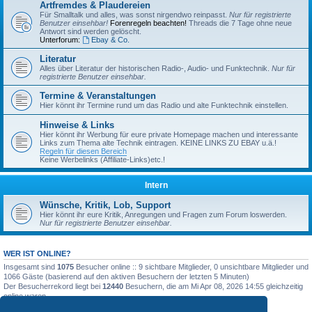
Artfremdes & Plaudereien
Für Smalltalk und alles, was sonst nirgendwo reinpasst.
Nur für registrierte
Benutzer einsehbar!
Forenregeln beachten!
Threads die 7 Tage ohne neue
Antwort sind werden gelöscht.
Unterforum:
Ebay & Co.
Literatur
Alles über Literatur der historischen Radio-, Audio- und Funktechnik.
Nur für
registrierte Benutzer einsehbar.
Termine & Veranstaltungen
Hier könnt ihr Termine rund um das Radio und alte Funktechnik einstellen.
Hinweise & Links
Hier könnt ihr Werbung für eure private Homepage machen und interessante
Links zum Thema alte Technik eintragen. KEINE LINKS ZU EBAY u.ä.!
Regeln für diesen Bereich
Keine Werbelinks (Affiliate-Links)etc.!
Intern
Wünsche, Kritik, Lob, Support
Hier könnt ihr eure Kritik, Anregungen und Fragen zum Forum loswerden.
Nur für registrierte Benutzer einsehbar.
WER IST ONLINE?
Insgesamt sind
1075
Besucher online :: 9 sichtbare Mitglieder, 0 unsichtbare Mitglieder und
1066 Gäste (basierend auf den aktiven Besuchern der letzten 5 Minuten)
Der Besucherrekord liegt bei
12440
Besuchern, die am Mi Apr 08, 2026 14:55 gleichzeitig
online waren.