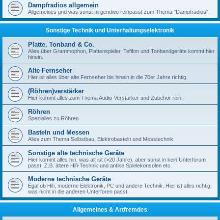
Dampfradios allgemein
Allgemeines und was sonst nirgendwo reinpasst zum Thema "Dampfradios".
Sonstige Technik und Unterhaltungselektronik
Platte, Tonband & Co.
Alles über Grammophon, Plattenspieler, Tefifon und Tonbandgeräte kommt hier
hinein.
Alte Fernseher
Hier ist alles über alte Fernseher bis hinein in die 70er Jahre richtig.
(Röhren)verstärker
Hier kommt alles zum Thema Audio-Verstärker und Zubehör rein.
Röhren
Spezielles zu Röhren
Basteln und Messen
Alles zum Thema Selbstbau, Elektrobasteln und Messtechnik
Sonstige alte technische Geräte
Hier kommt alles hin, was alt ist (>20 Jahre), aber sonst in kein Unterforum
passt. Z.B. ältere Hifi-Technik und antike Spielekonsolen etc.
Moderne technische Geräte
Egal ob Hifi, moderne Elektronik, PC und andere Technik. Hier ist alles richtig,
was nicht in die anderen Unterforen passt.
Allgemeines & Artfremdes