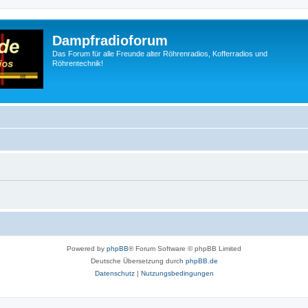
Dampfradioforum
Das Forum für alle Freunde alter Röhrenradios, Kofferradios und
Röhrentechnik!
Powered by
phpBB
® Forum Software © phpBB Limited
Deutsche Übersetzung durch
phpBB.de
Datenschutz
|
Nutzungsbedingungen