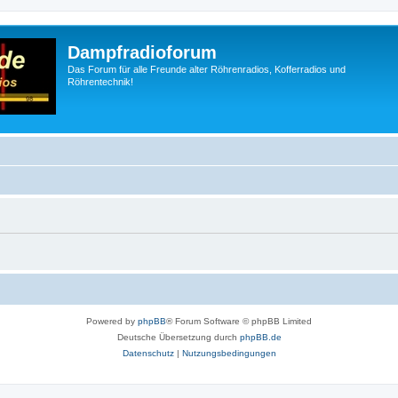
Dampfradioforum
Das Forum für alle Freunde alter Röhrenradios, Kofferradios und
Röhrentechnik!
Powered by
phpBB
® Forum Software © phpBB Limited
Deutsche Übersetzung durch
phpBB.de
Datenschutz
|
Nutzungsbedingungen