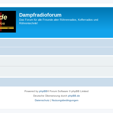
Dampfradioforum
Das Forum für alle Freunde alter Röhrenradios, Kofferradios und
Röhrentechnik!
Powered by
phpBB
® Forum Software © phpBB Limited
Deutsche Übersetzung durch
phpBB.de
Datenschutz
|
Nutzungsbedingungen