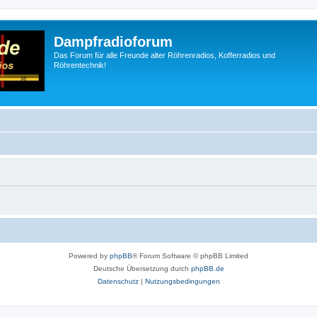
Dampfradioforum
Das Forum für alle Freunde alter Röhrenradios, Kofferradios und
Röhrentechnik!
Powered by
phpBB
® Forum Software © phpBB Limited
Deutsche Übersetzung durch
phpBB.de
Datenschutz
|
Nutzungsbedingungen