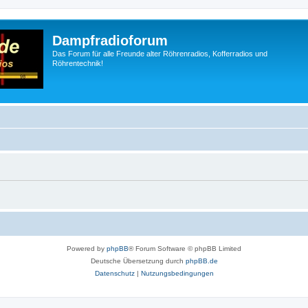
Dampfradioforum
Das Forum für alle Freunde alter Röhrenradios, Kofferradios und
Röhrentechnik!
Powered by
phpBB
® Forum Software © phpBB Limited
Deutsche Übersetzung durch
phpBB.de
Datenschutz
|
Nutzungsbedingungen