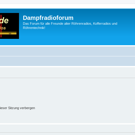
Dampfradioforum
Das Forum für alle Freunde alter Röhrenradios, Kofferradios und
Röhrentechnik!
ieser Sitzung verbergen