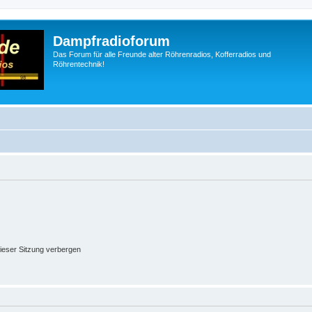
Dampfradioforum
Das Forum für alle Freunde alter Röhrenradios, Kofferradios und
Röhrentechnik!
ieser Sitzung verbergen