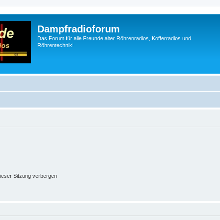
Dampfradioforum
Das Forum für alle Freunde alter Röhrenradios, Kofferradios und
Röhrentechnik!
ieser Sitzung verbergen