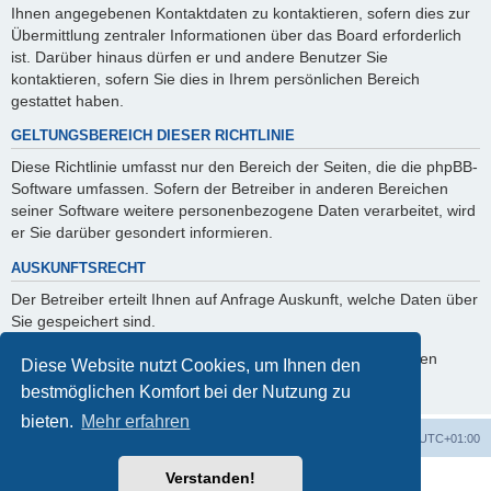
Ihnen angegebenen Kontaktdaten zu kontaktieren, sofern dies zur
Übermittlung zentraler Informationen über das Board erforderlich
ist. Darüber hinaus dürfen er und andere Benutzer Sie
kontaktieren, sofern Sie dies in Ihrem persönlichen Bereich
gestattet haben.
GELTUNGSBEREICH DIESER RICHTLINIE
Diese Richtlinie umfasst nur den Bereich der Seiten, die die phpBB-
Software umfassen. Sofern der Betreiber in anderen Bereichen
seiner Software weitere personenbezogene Daten verarbeitet, wird
er Sie darüber gesondert informieren.
AUSKUNFTSRECHT
Der Betreiber erteilt Ihnen auf Anfrage Auskunft, welche Daten über
Sie gespeichert sind.
Sie können jederzeit die Löschung bzw. Sperrung Ihrer Daten
Diese Website nutzt Cookies, um Ihnen den
verlangen. Kontaktieren Sie hierzu bitte den Betreiber.
bestmöglichen Komfort bei der Nutzung zu
bieten.
Mehr erfahren
Foren-Übersicht
Alle Zeiten sind
UTC+01:00
Verstanden!
Powered by
phpBB
® Forum Software © phpBB Limited