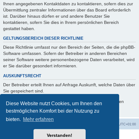
Ihnen angegebenen Kontaktdaten zu kontaktieren, sofern dies zur
Übermittlung zentraler Informationen über das Board erforderlich
ist. Darüber hinaus dürfen er und andere Benutzer Sie
kontaktieren, sofern Sie dies in Ihrem persönlichen Bereich
gestattet haben.
GELTUNGSBEREICH DIESER RICHTLINIE
Diese Richtlinie umfasst nur den Bereich der Seiten, die die phpBB-
Software umfassen. Sofern der Betreiber in anderen Bereichen
seiner Software weitere personenbezogene Daten verarbeitet, wird
er Sie darüber gesondert informieren.
AUSKUNFTSRECHT
Der Betreiber erteilt Ihnen auf Anfrage Auskunft, welche Daten über
Sie gespeichert sind.
Sie können jederzeit die Löschung bzw. Sperrung Ihrer Daten
Diese Website nutzt Cookies, um Ihnen den
verlangen. Kontaktieren Sie hierzu bitte den Betreiber.
bestmöglichen Komfort bei der Nutzung zu
bieten.
Mehr erfahren
Foren-Übersicht
Alle Zeiten sind
UTC+01:00
Verstanden!
Powered by
phpBB
® Forum Software © phpBB Limited