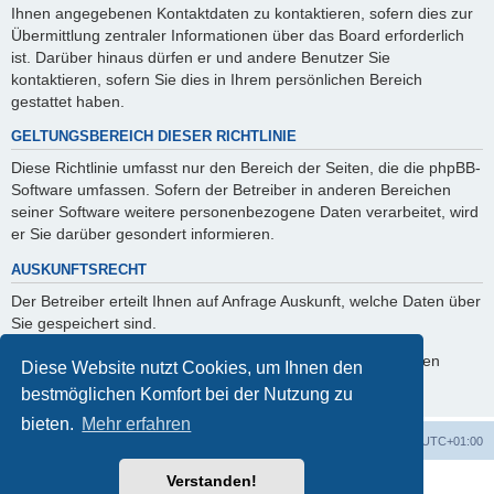
Ihnen angegebenen Kontaktdaten zu kontaktieren, sofern dies zur
Übermittlung zentraler Informationen über das Board erforderlich
ist. Darüber hinaus dürfen er und andere Benutzer Sie
kontaktieren, sofern Sie dies in Ihrem persönlichen Bereich
gestattet haben.
GELTUNGSBEREICH DIESER RICHTLINIE
Diese Richtlinie umfasst nur den Bereich der Seiten, die die phpBB-
Software umfassen. Sofern der Betreiber in anderen Bereichen
seiner Software weitere personenbezogene Daten verarbeitet, wird
er Sie darüber gesondert informieren.
AUSKUNFTSRECHT
Der Betreiber erteilt Ihnen auf Anfrage Auskunft, welche Daten über
Sie gespeichert sind.
Sie können jederzeit die Löschung bzw. Sperrung Ihrer Daten
Diese Website nutzt Cookies, um Ihnen den
verlangen. Kontaktieren Sie hierzu bitte den Betreiber.
bestmöglichen Komfort bei der Nutzung zu
bieten.
Mehr erfahren
Foren-Übersicht
Alle Zeiten sind
UTC+01:00
Verstanden!
Powered by
phpBB
® Forum Software © phpBB Limited