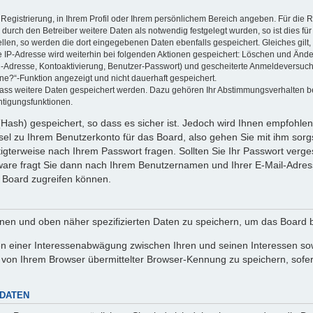
 Registrierung, in Ihrem Profil oder Ihrem persönlichem Bereich angeben. Für die
rch den Betreiber weitere Daten als notwendig festgelegt wurden, so ist dies für 
ellen, so werden die dort eingegebenen Daten ebenfalls gespeichert. Gleiches gilt
ie IP-Adresse wird weiterhin bei folgenden Aktionen gespeichert: Löschen und Änd
l-Adresse, Kontoaktivierung, Benutzer-Passwort) und gescheiterte Anmeldeversuch
ine?“-Funktion angezeigt und nicht dauerhaft gespeichert.
 dass weitere Daten gespeichert werden. Dazu gehören Ihr Abstimmungsverhalten b
htigungsfunktionen.
Hash) gespeichert, so dass es sicher ist. Jedoch wird Ihnen empfohlen,
el zu Ihrem Benutzerkonto für das Board, also gehen Sie mit ihm sorg
htigterweise nach Ihrem Passwort fragen. Sollten Sie Ihr Passwort verg
are fragt Sie dann nach Ihrem Benutzernamen und Ihrer E-Mail-Adres
 Board zugreifen können.
enen und oben näher spezifizierten Daten zu speichern, um das Board 
en einer Interessenabwägung zwischen Ihren und seinen Interessen sowi
von Ihrem Browser übermittelter Browser-Kennung zu speichern, sofer
 DATEN