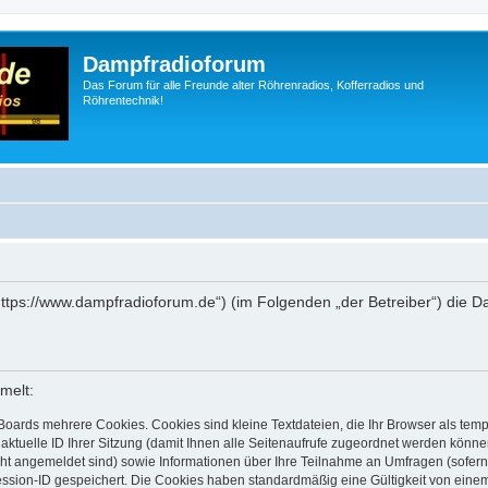
Dampfradioforum
Das Forum für alle Freunde alter Röhrenradios, Kofferradios und
Röhrentechnik!
„https://www.dampfradioforum.de“) (im Folgenden „der Betreiber“) die
melt:
Boards mehrere Cookies. Cookies sind kleine Textdateien, die Ihr Browser als tem
 aktuelle ID Ihrer Sitzung (damit Ihnen alle Seitenaufrufe zugeordnet werden könne
cht angemeldet sind) sowie Informationen über Ihre Teilnahme an Umfragen (sofern
ession-ID gespeichert. Die Cookies haben standardmäßig eine Gültigkeit von einem 