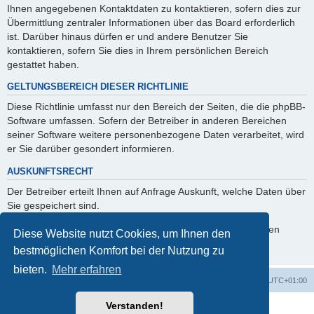
Ihnen angegebenen Kontaktdaten zu kontaktieren, sofern dies zur
Übermittlung zentraler Informationen über das Board erforderlich
ist. Darüber hinaus dürfen er und andere Benutzer Sie
kontaktieren, sofern Sie dies in Ihrem persönlichen Bereich
gestattet haben.
GELTUNGSBEREICH DIESER RICHTLINIE
Diese Richtlinie umfasst nur den Bereich der Seiten, die die phpBB-
Software umfassen. Sofern der Betreiber in anderen Bereichen
seiner Software weitere personenbezogene Daten verarbeitet, wird
er Sie darüber gesondert informieren.
AUSKUNFTSRECHT
Der Betreiber erteilt Ihnen auf Anfrage Auskunft, welche Daten über
Sie gespeichert sind.
Sie können jederzeit die Löschung bzw. Sperrung Ihrer Daten
Diese Website nutzt Cookies, um Ihnen den
verlangen. Kontaktieren Sie hierzu bitte den Betreiber.
bestmöglichen Komfort bei der Nutzung zu
bieten.
Mehr erfahren
Foren-Übersicht
Alle Zeiten sind
UTC+01:00
Verstanden!
Powered by
phpBB
® Forum Software © phpBB Limited