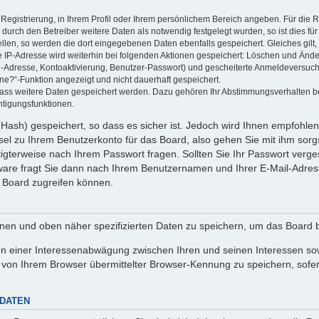
 Registrierung, in Ihrem Profil oder Ihrem persönlichem Bereich angeben. Für die
rch den Betreiber weitere Daten als notwendig festgelegt wurden, so ist dies für 
ellen, so werden die dort eingegebenen Daten ebenfalls gespeichert. Gleiches gilt
ie IP-Adresse wird weiterhin bei folgenden Aktionen gespeichert: Löschen und Änd
l-Adresse, Kontoaktivierung, Benutzer-Passwort) und gescheiterte Anmeldeversuch
ine?“-Funktion angezeigt und nicht dauerhaft gespeichert.
 dass weitere Daten gespeichert werden. Dazu gehören Ihr Abstimmungsverhalten b
htigungsfunktionen.
Hash) gespeichert, so dass es sicher ist. Jedoch wird Ihnen empfohlen,
el zu Ihrem Benutzerkonto für das Board, also gehen Sie mit ihm sorg
htigterweise nach Ihrem Passwort fragen. Sollten Sie Ihr Passwort verg
are fragt Sie dann nach Ihrem Benutzernamen und Ihrer E-Mail-Adres
 Board zugreifen können.
enen und oben näher spezifizierten Daten zu speichern, um das Board 
en einer Interessenabwägung zwischen Ihren und seinen Interessen sowi
von Ihrem Browser übermittelter Browser-Kennung zu speichern, sofer
 DATEN