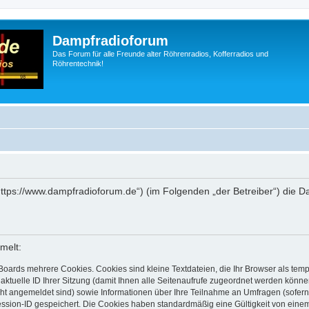
Dampfradioforum
Das Forum für alle Freunde alter Röhrenradios, Kofferradios und
Röhrentechnik!
„https://www.dampfradioforum.de“) (im Folgenden „der Betreiber“) die
melt:
Boards mehrere Cookies. Cookies sind kleine Textdateien, die Ihr Browser als tem
 aktuelle ID Ihrer Sitzung (damit Ihnen alle Seitenaufrufe zugeordnet werden könne
cht angemeldet sind) sowie Informationen über Ihre Teilnahme an Umfragen (sofern
ession-ID gespeichert. Die Cookies haben standardmäßig eine Gültigkeit von einem 