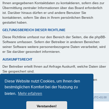
Ihnen angegebenen Kontaktdaten zu kontaktieren, sofern dies zur
Übermittlung zentraler Informationen über das Board erforderlich
ist. Darüber hinaus dürfen er und andere Benutzer Sie
kontaktieren, sofern Sie dies in Ihrem persönlichen Bereich
gestattet haben.
GELTUNGSBEREICH DIESER RICHTLINIE
Diese Richtlinie umfasst nur den Bereich der Seiten, die die phpBB-
Software umfassen. Sofern der Betreiber in anderen Bereichen
seiner Software weitere personenbezogene Daten verarbeitet, wird
er Sie darüber gesondert informieren.
AUSKUNFTSRECHT
Der Betreiber erteilt Ihnen auf Anfrage Auskunft, welche Daten über
Sie gespeichert sind.
Sie können jederzeit die Löschung bzw. Sperrung Ihrer Daten
Diese Website nutzt Cookies, um Ihnen den
verlangen. Kontaktieren Sie hierzu bitte den Betreiber.
bestmöglichen Komfort bei der Nutzung zu
bieten.
Mehr erfahren
Foren-Übersicht
Alle Zeiten sind
UTC+01:00
Verstanden!
Powered by
phpBB
® Forum Software © phpBB Limited