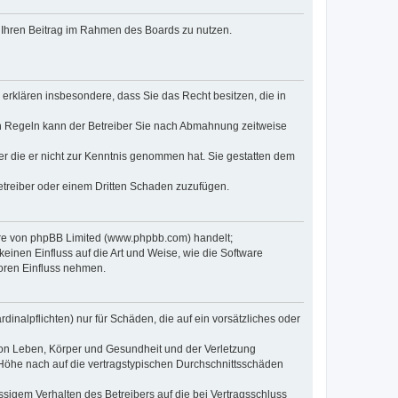
t, Ihren Beitrag im Rahmen des Boards zu nutzen.
e erklären insbesondere, dass Sie das Recht besitzen, die in
en Regeln kann der Betreiber Sie nach Abmahnung zeitweise
oder die er nicht zur Kenntnis genommen hat. Sie gestatten dem
Betreiber oder einem Dritten Schaden zuzufügen.
ware von phpBB Limited (www.phpbb.com) handelt;
inen Einfluss auf die Art und Weise, wie die Software
oren Einfluss nehmen.
inalpflichten) nur für Schäden, die auf ein vorsätzliches oder
von Leben, Körper und Gesundheit und der Verletzung
r Höhe nach auf die vertragstypischen Durchschnittsschäden
sigem Verhalten des Betreibers auf die bei Vertragsschluss