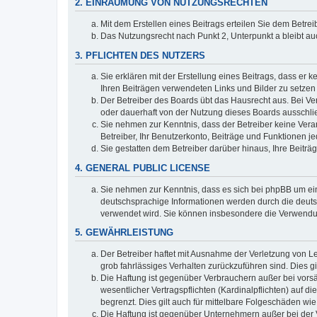
2. EINRÄUMUNG VON NUTZUNGSRECHTEN
Mit dem Erstellen eines Beitrags erteilen Sie dem Betre
Das Nutzungsrecht nach Punkt 2, Unterpunkt a bleibt 
3. PFLICHTEN DES NUTZERS
Sie erklären mit der Erstellung eines Beitrags, dass er 
Ihren Beiträgen verwendeten Links und Bilder zu setze
Der Betreiber des Boards übt das Hausrecht aus. Bei V
oder dauerhaft von der Nutzung dieses Boards ausschlie
Sie nehmen zur Kenntnis, dass der Betreiber keine Verant
Betreiber, Ihr Benutzerkonto, Beiträge und Funktionen je
Sie gestatten dem Betreiber darüber hinaus, Ihre Beitr
4. GENERAL PUBLIC LICENSE
Sie nehmen zur Kenntnis, dass es sich bei phpBB um ein
deutschsprachige Informationen werden durch die deuts
verwendet wird. Sie können insbesondere die Verwendun
5. GEWÄHRLEISTUNG
Der Betreiber haftet mit Ausnahme der Verletzung von Le
grob fahrlässiges Verhalten zurückzuführen sind. Dies 
Die Haftung ist gegenüber Verbrauchern außer bei vors
wesentlicher Vertragspflichten (Kardinalpflichten) auf
begrenzt. Dies gilt auch für mittelbare Folgeschäden 
Die Haftung ist gegenüber Unternehmern außer bei der V