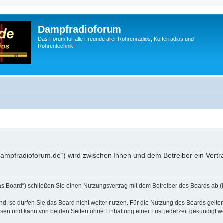
Dampfradioforum
Das Forum für alle Freunde alter Röhrenradios, Kofferradios und
Röhrentechnik!
.dampfradioforum.de“) wird zwischen Ihnen und dem Betreiber ein Vert
as Board“) schließen Sie einen Nutzungsvertrag mit dem Betreiber des Boards ab (i
, so dürfen Sie das Board nicht weiter nutzen. Für die Nutzung des Boards gelten 
sen und kann von beiden Seiten ohne Einhaltung einer Frist jederzeit gekündigt w