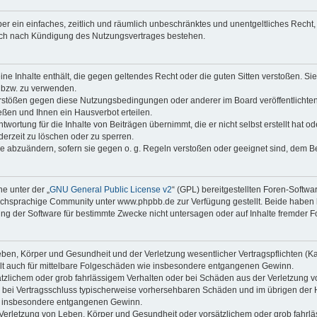
iber ein einfaches, zeitlich und räumlich unbeschränktes und unentgeltliches Rech
auch nach Kündigung des Nutzungsvertrages bestehen.
keine Inhalte enthält, die gegen geltendes Recht oder die guten Sitten verstoßen. Si
n bzw. zu verwenden.
erstößen gegen diese Nutzungsbedingungen oder anderer im Board veröffentlicht
ßen und Ihnen ein Hausverbot erteilen.
wortung für die Inhalte von Beiträgen übernimmt, die er nicht selbst erstellt hat 
derzeit zu löschen oder zu sperren.
äge abzuändern, sofern sie gegen o. g. Regeln verstoßen oder geeignet sind, dem 
e unter der „
GNU General Public License v2
“ (GPL) bereitgestellten Foren-Soft
chsprachige Community unter www.phpbb.de zur Verfügung gestellt. Beide haben ke
g der Software für bestimmte Zwecke nicht untersagen oder auf Inhalte fremder F
ben, Körper und Gesundheit und der Verletzung wesentlicher Vertragspflichten (Kard
gilt auch für mittelbare Folgeschäden wie insbesondere entgangenen Gewinn.
ätzlichem oder grob fahrlässigem Verhalten oder bei Schäden aus der Verletzung 
 die bei Vertragsschluss typischerweise vorhersehbaren Schäden und im übrigen de
wie insbesondere entgangenen Gewinn.
erletzung von Leben, Körper und Gesundheit oder vorsätzlichem oder grob fahrläs