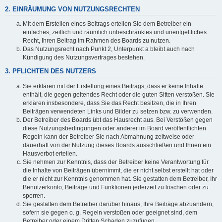
2. EINRÄUMUNG VON NUTZUNGSRECHTEN
Mit dem Erstellen eines Beitrags erteilen Sie dem Betreiber ein
einfaches, zeitlich und räumlich unbeschränktes und unentgeltliches
Recht, Ihren Beitrag im Rahmen des Boards zu nutzen.
Das Nutzungsrecht nach Punkt 2, Unterpunkt a bleibt auch nach
Kündigung des Nutzungsvertrages bestehen.
3. PFLICHTEN DES NUTZERS
Sie erklären mit der Erstellung eines Beitrags, dass er keine Inhalte
enthält, die gegen geltendes Recht oder die guten Sitten verstoßen. Sie
erklären insbesondere, dass Sie das Recht besitzen, die in Ihren
Beiträgen verwendeten Links und Bilder zu setzen bzw. zu verwenden.
Der Betreiber des Boards übt das Hausrecht aus. Bei Verstößen gegen
diese Nutzungsbedingungen oder anderer im Board veröffentlichten
Regeln kann der Betreiber Sie nach Abmahnung zeitweise oder
dauerhaft von der Nutzung dieses Boards ausschließen und Ihnen ein
Hausverbot erteilen.
Sie nehmen zur Kenntnis, dass der Betreiber keine Verantwortung für
die Inhalte von Beiträgen übernimmt, die er nicht selbst erstellt hat oder
die er nicht zur Kenntnis genommen hat. Sie gestatten dem Betreiber, Ihr
Benutzerkonto, Beiträge und Funktionen jederzeit zu löschen oder zu
sperren.
Sie gestatten dem Betreiber darüber hinaus, Ihre Beiträge abzuändern,
sofern sie gegen o. g. Regeln verstoßen oder geeignet sind, dem
Betreiber oder einem Dritten Schaden zuzufügen.