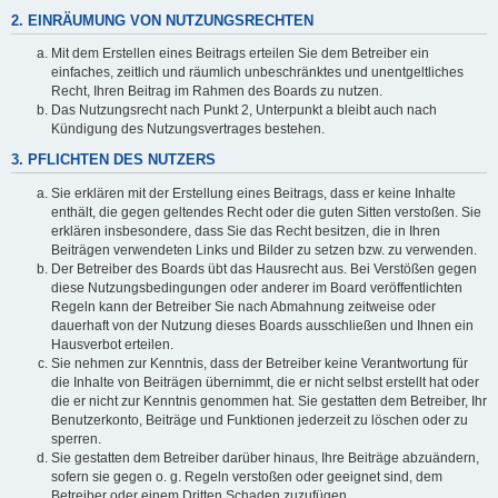
2. EINRÄUMUNG VON NUTZUNGSRECHTEN
Mit dem Erstellen eines Beitrags erteilen Sie dem Betreiber ein
einfaches, zeitlich und räumlich unbeschränktes und unentgeltliches
Recht, Ihren Beitrag im Rahmen des Boards zu nutzen.
Das Nutzungsrecht nach Punkt 2, Unterpunkt a bleibt auch nach
Kündigung des Nutzungsvertrages bestehen.
3. PFLICHTEN DES NUTZERS
Sie erklären mit der Erstellung eines Beitrags, dass er keine Inhalte
enthält, die gegen geltendes Recht oder die guten Sitten verstoßen. Sie
erklären insbesondere, dass Sie das Recht besitzen, die in Ihren
Beiträgen verwendeten Links und Bilder zu setzen bzw. zu verwenden.
Der Betreiber des Boards übt das Hausrecht aus. Bei Verstößen gegen
diese Nutzungsbedingungen oder anderer im Board veröffentlichten
Regeln kann der Betreiber Sie nach Abmahnung zeitweise oder
dauerhaft von der Nutzung dieses Boards ausschließen und Ihnen ein
Hausverbot erteilen.
Sie nehmen zur Kenntnis, dass der Betreiber keine Verantwortung für
die Inhalte von Beiträgen übernimmt, die er nicht selbst erstellt hat oder
die er nicht zur Kenntnis genommen hat. Sie gestatten dem Betreiber, Ihr
Benutzerkonto, Beiträge und Funktionen jederzeit zu löschen oder zu
sperren.
Sie gestatten dem Betreiber darüber hinaus, Ihre Beiträge abzuändern,
sofern sie gegen o. g. Regeln verstoßen oder geeignet sind, dem
Betreiber oder einem Dritten Schaden zuzufügen.