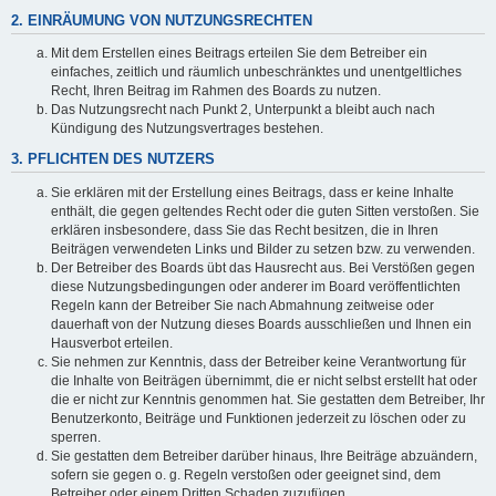
2. EINRÄUMUNG VON NUTZUNGSRECHTEN
Mit dem Erstellen eines Beitrags erteilen Sie dem Betreiber ein
einfaches, zeitlich und räumlich unbeschränktes und unentgeltliches
Recht, Ihren Beitrag im Rahmen des Boards zu nutzen.
Das Nutzungsrecht nach Punkt 2, Unterpunkt a bleibt auch nach
Kündigung des Nutzungsvertrages bestehen.
3. PFLICHTEN DES NUTZERS
Sie erklären mit der Erstellung eines Beitrags, dass er keine Inhalte
enthält, die gegen geltendes Recht oder die guten Sitten verstoßen. Sie
erklären insbesondere, dass Sie das Recht besitzen, die in Ihren
Beiträgen verwendeten Links und Bilder zu setzen bzw. zu verwenden.
Der Betreiber des Boards übt das Hausrecht aus. Bei Verstößen gegen
diese Nutzungsbedingungen oder anderer im Board veröffentlichten
Regeln kann der Betreiber Sie nach Abmahnung zeitweise oder
dauerhaft von der Nutzung dieses Boards ausschließen und Ihnen ein
Hausverbot erteilen.
Sie nehmen zur Kenntnis, dass der Betreiber keine Verantwortung für
die Inhalte von Beiträgen übernimmt, die er nicht selbst erstellt hat oder
die er nicht zur Kenntnis genommen hat. Sie gestatten dem Betreiber, Ihr
Benutzerkonto, Beiträge und Funktionen jederzeit zu löschen oder zu
sperren.
Sie gestatten dem Betreiber darüber hinaus, Ihre Beiträge abzuändern,
sofern sie gegen o. g. Regeln verstoßen oder geeignet sind, dem
Betreiber oder einem Dritten Schaden zuzufügen.