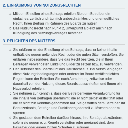
2. EINRÄUMUNG VON NUTZUNGSRECHTEN
Mit dem Erstellen eines Beitrags erteilen Sie dem Betreiber ein
einfaches, zeitlich und räumlich unbeschränktes und unentgeltliches
Recht, Ihren Beitrag im Rahmen des Boards zu nutzen.
Das Nutzungsrecht nach Punkt 2, Unterpunkt a bleibt auch nach
Kündigung des Nutzungsvertrages bestehen.
3. PFLICHTEN DES NUTZERS
Sie erklären mit der Erstellung eines Beitrags, dass er keine Inhalte
enthält, die gegen geltendes Recht oder die guten Sitten verstoßen. Sie
erklären insbesondere, dass Sie das Recht besitzen, die in Ihren
Beiträgen verwendeten Links und Bilder zu setzen bzw. zu verwenden.
Der Betreiber des Boards übt das Hausrecht aus. Bei Verstößen gegen
diese Nutzungsbedingungen oder anderer im Board veröffentlichten
Regeln kann der Betreiber Sie nach Abmahnung zeitweise oder
dauerhaft von der Nutzung dieses Boards ausschließen und Ihnen ein
Hausverbot erteilen.
Sie nehmen zur Kenntnis, dass der Betreiber keine Verantwortung für
die Inhalte von Beiträgen übernimmt, die er nicht selbst erstellt hat oder
die er nicht zur Kenntnis genommen hat. Sie gestatten dem Betreiber, Ihr
Benutzerkonto, Beiträge und Funktionen jederzeit zu löschen oder zu
sperren.
Sie gestatten dem Betreiber darüber hinaus, Ihre Beiträge abzuändern,
sofern sie gegen o. g. Regeln verstoßen oder geeignet sind, dem
Betreiber oder einem Dritten Schaden zuzufügen.