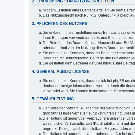
2. EINRÄUMUNG VON NUTZUNGSRECHTEN
Mit dem Erstellen eines Beitrags erteilen Sie dem Betre
Das Nutzungsrecht nach Punkt 2, Unterpunkt a bleibt 
3. PFLICHTEN DES NUTZERS
Sie erklären mit der Erstellung eines Beitrags, dass er 
Ihren Beiträgen verwendeten Links und Bilder zu setze
Der Betreiber des Boards übt das Hausrecht aus. Bei V
oder dauerhaft von der Nutzung dieses Boards ausschlie
Sie nehmen zur Kenntnis, dass der Betreiber keine Verant
Betreiber, Ihr Benutzerkonto, Beiträge und Funktionen je
Sie gestatten dem Betreiber darüber hinaus, Ihre Beitr
4. GENERAL PUBLIC LICENSE
Sie nehmen zur Kenntnis, dass es sich bei phpBB um ein
deutschsprachige Informationen werden durch die deuts
verwendet wird. Sie können insbesondere die Verwendun
5. GEWÄHRLEISTUNG
Der Betreiber haftet mit Ausnahme der Verletzung von Le
grob fahrlässiges Verhalten zurückzuführen sind. Dies 
Die Haftung ist gegenüber Verbrauchern außer bei vors
wesentlicher Vertragspflichten (Kardinalpflichten) auf
begrenzt. Dies gilt auch für mittelbare Folgeschäden 
Die Haftung ist gegenüber Unternehmern außer bei der V