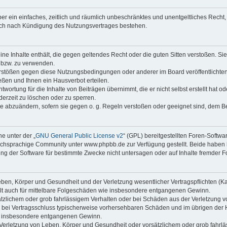
iber ein einfaches, zeitlich und räumlich unbeschränktes und unentgeltliches Rech
auch nach Kündigung des Nutzungsvertrages bestehen.
keine Inhalte enthält, die gegen geltendes Recht oder die guten Sitten verstoßen. Si
n bzw. zu verwenden.
erstößen gegen diese Nutzungsbedingungen oder anderer im Board veröffentlicht
ßen und Ihnen ein Hausverbot erteilen.
wortung für die Inhalte von Beiträgen übernimmt, die er nicht selbst erstellt hat 
derzeit zu löschen oder zu sperren.
äge abzuändern, sofern sie gegen o. g. Regeln verstoßen oder geeignet sind, dem 
e unter der „
GNU General Public License v2
“ (GPL) bereitgestellten Foren-Soft
chsprachige Community unter www.phpbb.de zur Verfügung gestellt. Beide haben ke
g der Software für bestimmte Zwecke nicht untersagen oder auf Inhalte fremder F
ben, Körper und Gesundheit und der Verletzung wesentlicher Vertragspflichten (Kard
gilt auch für mittelbare Folgeschäden wie insbesondere entgangenen Gewinn.
ätzlichem oder grob fahrlässigem Verhalten oder bei Schäden aus der Verletzung 
 die bei Vertragsschluss typischerweise vorhersehbaren Schäden und im übrigen de
wie insbesondere entgangenen Gewinn.
erletzung von Leben, Körper und Gesundheit oder vorsätzlichem oder grob fahrläs