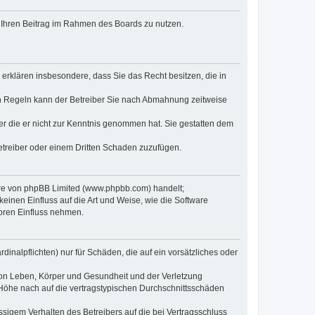
t, Ihren Beitrag im Rahmen des Boards zu nutzen.
e erklären insbesondere, dass Sie das Recht besitzen, die in
en Regeln kann der Betreiber Sie nach Abmahnung zeitweise
oder die er nicht zur Kenntnis genommen hat. Sie gestatten dem
Betreiber oder einem Dritten Schaden zuzufügen.
ware von phpBB Limited (www.phpbb.com) handelt;
inen Einfluss auf die Art und Weise, wie die Software
oren Einfluss nehmen.
inalpflichten) nur für Schäden, die auf ein vorsätzliches oder
von Leben, Körper und Gesundheit und der Verletzung
r Höhe nach auf die vertragstypischen Durchschnittsschäden
sigem Verhalten des Betreibers auf die bei Vertragsschluss