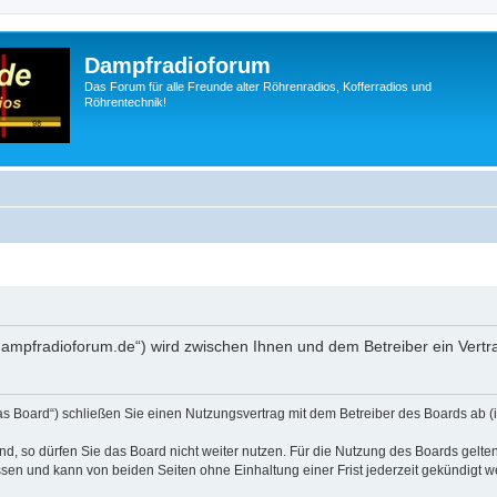
Dampfradioforum
Das Forum für alle Freunde alter Röhrenradios, Kofferradios und
Röhrentechnik!
.dampfradioforum.de“) wird zwischen Ihnen und dem Betreiber ein Vert
as Board“) schließen Sie einen Nutzungsvertrag mit dem Betreiber des Boards ab (i
, so dürfen Sie das Board nicht weiter nutzen. Für die Nutzung des Boards gelten 
sen und kann von beiden Seiten ohne Einhaltung einer Frist jederzeit gekündigt w