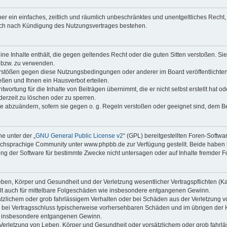
iber ein einfaches, zeitlich und räumlich unbeschränktes und unentgeltliches Rech
auch nach Kündigung des Nutzungsvertrages bestehen.
keine Inhalte enthält, die gegen geltendes Recht oder die guten Sitten verstoßen. Si
n bzw. zu verwenden.
erstößen gegen diese Nutzungsbedingungen oder anderer im Board veröffentlicht
ßen und Ihnen ein Hausverbot erteilen.
wortung für die Inhalte von Beiträgen übernimmt, die er nicht selbst erstellt hat 
derzeit zu löschen oder zu sperren.
äge abzuändern, sofern sie gegen o. g. Regeln verstoßen oder geeignet sind, dem 
e unter der „
GNU General Public License v2
“ (GPL) bereitgestellten Foren-Soft
chsprachige Community unter www.phpbb.de zur Verfügung gestellt. Beide haben ke
g der Software für bestimmte Zwecke nicht untersagen oder auf Inhalte fremder F
ben, Körper und Gesundheit und der Verletzung wesentlicher Vertragspflichten (Kard
gilt auch für mittelbare Folgeschäden wie insbesondere entgangenen Gewinn.
ätzlichem oder grob fahrlässigem Verhalten oder bei Schäden aus der Verletzung 
 die bei Vertragsschluss typischerweise vorhersehbaren Schäden und im übrigen de
wie insbesondere entgangenen Gewinn.
erletzung von Leben, Körper und Gesundheit oder vorsätzlichem oder grob fahrläs