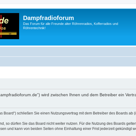
Dampfradioforum
Das Forum für alle Freunde alter Röhrenradios, Kofferradios und
Röhrentechnik!
.dampfradioforum.de“) wird zwischen Ihnen und dem Betreiber ein Vert
as Board“) schließen Sie einen Nutzungsvertrag mit dem Betreiber des Boards ab (i
, so dürfen Sie das Board nicht weiter nutzen. Für die Nutzung des Boards gelten 
sen und kann von beiden Seiten ohne Einhaltung einer Frist jederzeit gekündigt w