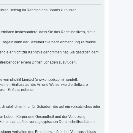
t, Ihren Beitrag im Rahmen des Boards zu nutzen.
e erklären insbesondere, dass Sie das Recht besitzen, die in
en Regeln kann der Betreiber Sie nach Abmahnung zeitweise
oder die er nicht zur Kenntnis genommen hat. Sie gestatten dem
Betreiber oder einem Dritten Schaden zuzufügen.
ware von phpBB Limited (www.phpbb.com) handelt;
inen Einfluss auf die Art und Weise, wie die Software
oren Einfluss nehmen.
inalpflichten) nur für Schäden, die auf ein vorsätzliches oder
von Leben, Körper und Gesundheit und der Verletzung
r Höhe nach auf die vertragstypischen Durchschnittsschäden
sigem Verhalten des Betreibers auf die bei Vertragsschluss