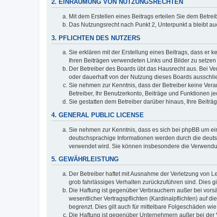
2. EINRÄUMUNG VON NUTZUNGSRECHTEN
Mit dem Erstellen eines Beitrags erteilen Sie dem Betre
Das Nutzungsrecht nach Punkt 2, Unterpunkt a bleibt 
3. PFLICHTEN DES NUTZERS
Sie erklären mit der Erstellung eines Beitrags, dass er 
Ihren Beiträgen verwendeten Links und Bilder zu setze
Der Betreiber des Boards übt das Hausrecht aus. Bei V
oder dauerhaft von der Nutzung dieses Boards ausschlie
Sie nehmen zur Kenntnis, dass der Betreiber keine Verant
Betreiber, Ihr Benutzerkonto, Beiträge und Funktionen je
Sie gestatten dem Betreiber darüber hinaus, Ihre Beitr
4. GENERAL PUBLIC LICENSE
Sie nehmen zur Kenntnis, dass es sich bei phpBB um ein
deutschsprachige Informationen werden durch die deuts
verwendet wird. Sie können insbesondere die Verwendun
5. GEWÄHRLEISTUNG
Der Betreiber haftet mit Ausnahme der Verletzung von Le
grob fahrlässiges Verhalten zurückzuführen sind. Dies 
Die Haftung ist gegenüber Verbrauchern außer bei vors
wesentlicher Vertragspflichten (Kardinalpflichten) auf
begrenzt. Dies gilt auch für mittelbare Folgeschäden 
Die Haftung ist gegenüber Unternehmern außer bei der V