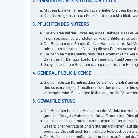
2. EINRÄUMUNG VON NUTZUNGSRECHTEN
Mit dem Erstellen eines Beitrags erteilen Sie dem Betre
Das Nutzungsrecht nach Punkt 2, Unterpunkt a bleibt 
3. PFLICHTEN DES NUTZERS
Sie erklären mit der Erstellung eines Beitrags, dass er 
Ihren Beiträgen verwendeten Links und Bilder zu setze
Der Betreiber des Boards übt das Hausrecht aus. Bei V
oder dauerhaft von der Nutzung dieses Boards ausschlie
Sie nehmen zur Kenntnis, dass der Betreiber keine Verant
Betreiber, Ihr Benutzerkonto, Beiträge und Funktionen je
Sie gestatten dem Betreiber darüber hinaus, Ihre Beitr
4. GENERAL PUBLIC LICENSE
Sie nehmen zur Kenntnis, dass es sich bei phpBB um ein
deutschsprachige Informationen werden durch die deuts
verwendet wird. Sie können insbesondere die Verwendun
5. GEWÄHRLEISTUNG
Der Betreiber haftet mit Ausnahme der Verletzung von Le
grob fahrlässiges Verhalten zurückzuführen sind. Dies 
Die Haftung ist gegenüber Verbrauchern außer bei vors
wesentlicher Vertragspflichten (Kardinalpflichten) auf
begrenzt. Dies gilt auch für mittelbare Folgeschäden 
Die Haftung ist gegenüber Unternehmern außer bei der V