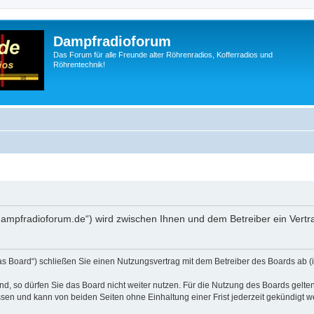
Dampfradioforum
Das Forum für alle Freunde alter Röhrenradios, Kofferradios und
Röhrentechnik!
.dampfradioforum.de“) wird zwischen Ihnen und dem Betreiber ein Vert
as Board“) schließen Sie einen Nutzungsvertrag mit dem Betreiber des Boards ab (i
, so dürfen Sie das Board nicht weiter nutzen. Für die Nutzung des Boards gelten 
sen und kann von beiden Seiten ohne Einhaltung einer Frist jederzeit gekündigt w