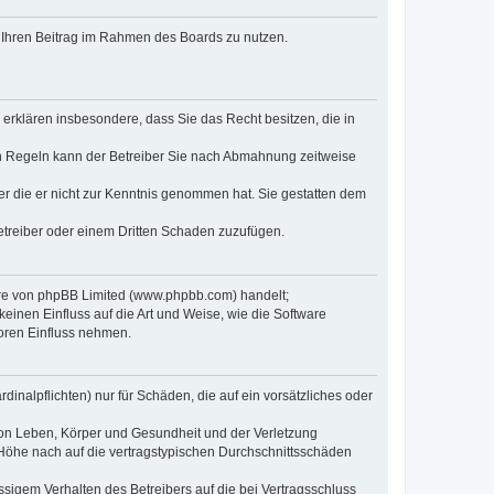
t, Ihren Beitrag im Rahmen des Boards zu nutzen.
e erklären insbesondere, dass Sie das Recht besitzen, die in
en Regeln kann der Betreiber Sie nach Abmahnung zeitweise
oder die er nicht zur Kenntnis genommen hat. Sie gestatten dem
Betreiber oder einem Dritten Schaden zuzufügen.
ware von phpBB Limited (www.phpbb.com) handelt;
inen Einfluss auf die Art und Weise, wie die Software
oren Einfluss nehmen.
inalpflichten) nur für Schäden, die auf ein vorsätzliches oder
von Leben, Körper und Gesundheit und der Verletzung
r Höhe nach auf die vertragstypischen Durchschnittsschäden
sigem Verhalten des Betreibers auf die bei Vertragsschluss