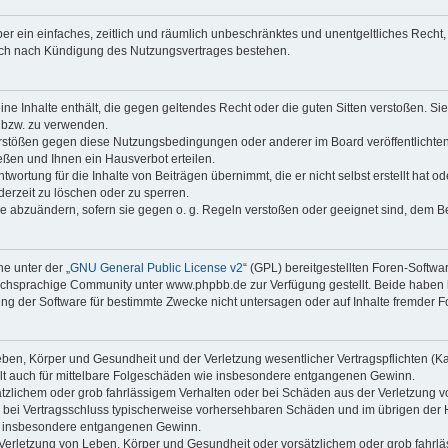
iber ein einfaches, zeitlich und räumlich unbeschränktes und unentgeltliches Rech
auch nach Kündigung des Nutzungsvertrages bestehen.
keine Inhalte enthält, die gegen geltendes Recht oder die guten Sitten verstoßen. Si
n bzw. zu verwenden.
erstößen gegen diese Nutzungsbedingungen oder anderer im Board veröffentlicht
ßen und Ihnen ein Hausverbot erteilen.
wortung für die Inhalte von Beiträgen übernimmt, die er nicht selbst erstellt hat 
derzeit zu löschen oder zu sperren.
äge abzuändern, sofern sie gegen o. g. Regeln verstoßen oder geeignet sind, dem 
e unter der „
GNU General Public License v2
“ (GPL) bereitgestellten Foren-Soft
chsprachige Community unter www.phpbb.de zur Verfügung gestellt. Beide haben ke
g der Software für bestimmte Zwecke nicht untersagen oder auf Inhalte fremder F
ben, Körper und Gesundheit und der Verletzung wesentlicher Vertragspflichten (Kard
gilt auch für mittelbare Folgeschäden wie insbesondere entgangenen Gewinn.
ätzlichem oder grob fahrlässigem Verhalten oder bei Schäden aus der Verletzung 
 die bei Vertragsschluss typischerweise vorhersehbaren Schäden und im übrigen de
wie insbesondere entgangenen Gewinn.
erletzung von Leben, Körper und Gesundheit oder vorsätzlichem oder grob fahrläs