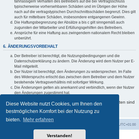
fahrlässigem Verhalten des Betreibers auf die bei Vertragsschluss
typischerweise vorhersehbaren Schäden und im Übrigen der Höhe
nach auf die vertragstypischen Durchschnittsschäden begrenzt. Dies gilt
auch für mittelbare Schäden, insbesondere entgangenen Gewinn.
Die Haftungsbegrenzung der Absätze a bis c gilt sinngemäß auch
zugunsten der Mitarbeiter und Erfüllungsgehilfen des Betreibers.
Ansprüche für eine Haftung aus zwingendem nationalem Recht bleiben
unberührt.
6. ÄNDERUNGSVORBEHALT
Der Betreiber ist berechtigt, die Nutzungsbedingungen und die
Datenschutzerklärung zu ändern. Die Änderung wird dem Nutzer per E-
Mail mitgeteilt.
Der Nutzer ist berechtigt, den Änderungen zu widersprechen. Im Falle
des Widerspruchs erlischt das zwischen dem Betreiber und dem Nutzer
bestehende Vertragsverhältnis mit sofortiger Wirkung.
Die Änderungen gelten als anerkannt und verbindlich, wenn der Nutzer
den Änderungen zugestimmt hat.
Informationen über den Umgang mit Ihren persönlichen Daten sind
Diese Website nutzt Cookies, um Ihnen den
in der Datenschutzerklärung enthalten.
bestmöglichen Komfort bei der Nutzung zu
bieten.
Mehr erfahren
Foren-Übersicht
Alle Zeiten sind
UTC+01:00
Verstanden!
Powered by
phpBB
® Forum Software © phpBB Limited