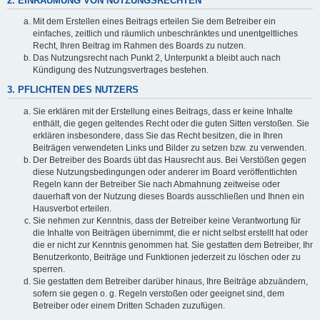
2. EINRÄUMUNG VON NUTZUNGSRECHTEN
Mit dem Erstellen eines Beitrags erteilen Sie dem Betreiber ein
einfaches, zeitlich und räumlich unbeschränktes und unentgeltliches
Recht, Ihren Beitrag im Rahmen des Boards zu nutzen.
Das Nutzungsrecht nach Punkt 2, Unterpunkt a bleibt auch nach
Kündigung des Nutzungsvertrages bestehen.
3. PFLICHTEN DES NUTZERS
Sie erklären mit der Erstellung eines Beitrags, dass er keine Inhalte
enthält, die gegen geltendes Recht oder die guten Sitten verstoßen. Sie
erklären insbesondere, dass Sie das Recht besitzen, die in Ihren
Beiträgen verwendeten Links und Bilder zu setzen bzw. zu verwenden.
Der Betreiber des Boards übt das Hausrecht aus. Bei Verstößen gegen
diese Nutzungsbedingungen oder anderer im Board veröffentlichten
Regeln kann der Betreiber Sie nach Abmahnung zeitweise oder
dauerhaft von der Nutzung dieses Boards ausschließen und Ihnen ein
Hausverbot erteilen.
Sie nehmen zur Kenntnis, dass der Betreiber keine Verantwortung für
die Inhalte von Beiträgen übernimmt, die er nicht selbst erstellt hat oder
die er nicht zur Kenntnis genommen hat. Sie gestatten dem Betreiber, Ihr
Benutzerkonto, Beiträge und Funktionen jederzeit zu löschen oder zu
sperren.
Sie gestatten dem Betreiber darüber hinaus, Ihre Beiträge abzuändern,
sofern sie gegen o. g. Regeln verstoßen oder geeignet sind, dem
Betreiber oder einem Dritten Schaden zuzufügen.