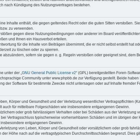
auch nach Kündigung des Nutzungsvertrages bestehen.
keine Inhalte enthält, die gegen geltendes Recht oder die guten Sitten verstoßen. Si
n bzw. zu verwenden.
erstößen gegen diese Nutzungsbedingungen oder anderer im Board veröffentlicht
ßen und Ihnen ein Hausverbot erteilen.
wortung für die Inhalte von Beiträgen übernimmt, die er nicht selbst erstellt hat 
derzeit zu löschen oder zu sperren.
äge abzuändern, sofern sie gegen o. g. Regeln verstoßen oder geeignet sind, dem 
e unter der „
GNU General Public License v2
“ (GPL) bereitgestellten Foren-Soft
chsprachige Community unter www.phpbb.de zur Verfügung gestellt. Beide haben ke
g der Software für bestimmte Zwecke nicht untersagen oder auf Inhalte fremder F
ben, Körper und Gesundheit und der Verletzung wesentlicher Vertragspflichten (Kard
gilt auch für mittelbare Folgeschäden wie insbesondere entgangenen Gewinn.
ätzlichem oder grob fahrlässigem Verhalten oder bei Schäden aus der Verletzung 
 die bei Vertragsschluss typischerweise vorhersehbaren Schäden und im übrigen de
wie insbesondere entgangenen Gewinn.
erletzung von Leben, Körper und Gesundheit oder vorsätzlichem oder grob fahrläs
der Höhe nach auf die vertragstypischen Durchschnittsschäden begrenzt. Dies gi