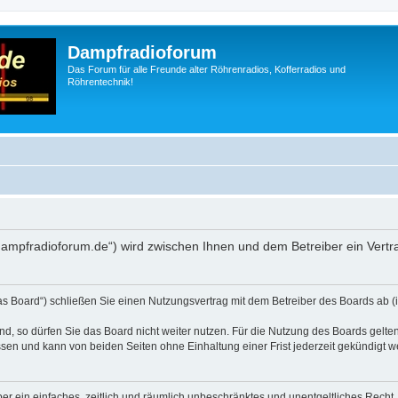
Dampfradioforum
Das Forum für alle Freunde alter Röhrenradios, Kofferradios und
Röhrentechnik!
.dampfradioforum.de“) wird zwischen Ihnen und dem Betreiber ein Vert
as Board“) schließen Sie einen Nutzungsvertrag mit dem Betreiber des Boards ab (i
, so dürfen Sie das Board nicht weiter nutzen. Für die Nutzung des Boards gelten 
sen und kann von beiden Seiten ohne Einhaltung einer Frist jederzeit gekündigt w
iber ein einfaches, zeitlich und räumlich unbeschränktes und unentgeltliches Rech