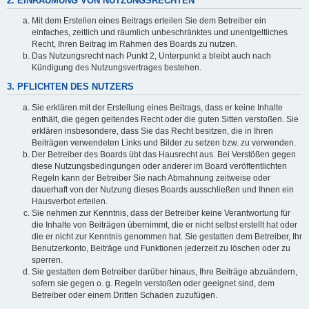
2. EINRÄUMUNG VON NUTZUNGSRECHTEN
Mit dem Erstellen eines Beitrags erteilen Sie dem Betreiber ein
einfaches, zeitlich und räumlich unbeschränktes und unentgeltliches
Recht, Ihren Beitrag im Rahmen des Boards zu nutzen.
Das Nutzungsrecht nach Punkt 2, Unterpunkt a bleibt auch nach
Kündigung des Nutzungsvertrages bestehen.
3. PFLICHTEN DES NUTZERS
Sie erklären mit der Erstellung eines Beitrags, dass er keine Inhalte
enthält, die gegen geltendes Recht oder die guten Sitten verstoßen. Sie
erklären insbesondere, dass Sie das Recht besitzen, die in Ihren
Beiträgen verwendeten Links und Bilder zu setzen bzw. zu verwenden.
Der Betreiber des Boards übt das Hausrecht aus. Bei Verstößen gegen
diese Nutzungsbedingungen oder anderer im Board veröffentlichten
Regeln kann der Betreiber Sie nach Abmahnung zeitweise oder
dauerhaft von der Nutzung dieses Boards ausschließen und Ihnen ein
Hausverbot erteilen.
Sie nehmen zur Kenntnis, dass der Betreiber keine Verantwortung für
die Inhalte von Beiträgen übernimmt, die er nicht selbst erstellt hat oder
die er nicht zur Kenntnis genommen hat. Sie gestatten dem Betreiber, Ihr
Benutzerkonto, Beiträge und Funktionen jederzeit zu löschen oder zu
sperren.
Sie gestatten dem Betreiber darüber hinaus, Ihre Beiträge abzuändern,
sofern sie gegen o. g. Regeln verstoßen oder geeignet sind, dem
Betreiber oder einem Dritten Schaden zuzufügen.