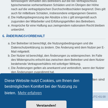
fahrlässigem Verhalten des Betreibers auf die bei Vertragsschluss
typischerweise vorhersehbaren Schäden und im Übrigen der Höhe
nach auf die vertragstypischen Durchschnittsschäden begrenzt. Dies gilt
auch für mittelbare Schäden, insbesondere entgangenen Gewinn.
Die Haftungsbegrenzung der Absätze a bis c gilt sinngemäß auch
zugunsten der Mitarbeiter und Erfüllungsgehilfen des Betreibers.
Ansprüche für eine Haftung aus zwingendem nationalem Recht bleiben
unberührt.
6. ÄNDERUNGSVORBEHALT
Der Betreiber ist berechtigt, die Nutzungsbedingungen und die
Datenschutzerklärung zu ändern. Die Änderung wird dem Nutzer per E-
Mail mitgeteilt.
Der Nutzer ist berechtigt, den Änderungen zu widersprechen. Im Falle
des Widerspruchs erlischt das zwischen dem Betreiber und dem Nutzer
bestehende Vertragsverhältnis mit sofortiger Wirkung.
Die Änderungen gelten als anerkannt und verbindlich, wenn der Nutzer
den Änderungen zugestimmt hat.
Informationen über den Umgang mit Ihren persönlichen Daten sind
Diese Website nutzt Cookies, um Ihnen den
in der Datenschutzerklärung enthalten.
bestmöglichen Komfort bei der Nutzung zu
bieten.
Mehr erfahren
Foren-Übersicht
Alle Zeiten sind
UTC+01:00
Verstanden!
Powered by
phpBB
® Forum Software © phpBB Limited