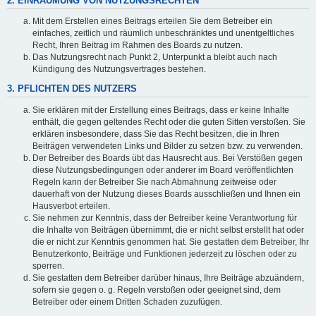
2. EINRÄUMUNG VON NUTZUNGSRECHTEN
Mit dem Erstellen eines Beitrags erteilen Sie dem Betreiber ein
einfaches, zeitlich und räumlich unbeschränktes und unentgeltliches
Recht, Ihren Beitrag im Rahmen des Boards zu nutzen.
Das Nutzungsrecht nach Punkt 2, Unterpunkt a bleibt auch nach
Kündigung des Nutzungsvertrages bestehen.
3. PFLICHTEN DES NUTZERS
Sie erklären mit der Erstellung eines Beitrags, dass er keine Inhalte
enthält, die gegen geltendes Recht oder die guten Sitten verstoßen. Sie
erklären insbesondere, dass Sie das Recht besitzen, die in Ihren
Beiträgen verwendeten Links und Bilder zu setzen bzw. zu verwenden.
Der Betreiber des Boards übt das Hausrecht aus. Bei Verstößen gegen
diese Nutzungsbedingungen oder anderer im Board veröffentlichten
Regeln kann der Betreiber Sie nach Abmahnung zeitweise oder
dauerhaft von der Nutzung dieses Boards ausschließen und Ihnen ein
Hausverbot erteilen.
Sie nehmen zur Kenntnis, dass der Betreiber keine Verantwortung für
die Inhalte von Beiträgen übernimmt, die er nicht selbst erstellt hat oder
die er nicht zur Kenntnis genommen hat. Sie gestatten dem Betreiber, Ihr
Benutzerkonto, Beiträge und Funktionen jederzeit zu löschen oder zu
sperren.
Sie gestatten dem Betreiber darüber hinaus, Ihre Beiträge abzuändern,
sofern sie gegen o. g. Regeln verstoßen oder geeignet sind, dem
Betreiber oder einem Dritten Schaden zuzufügen.