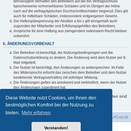
fahrlässigem Verhalten des Betreibers auf die bei Vertragsschluss
typischerweise vorhersehbaren Schäden und im Übrigen der Höhe
nach auf die vertragstypischen Durchschnittsschäden begrenzt. Dies gilt
auch für mittelbare Schäden, insbesondere entgangenen Gewinn.
Die Haftungsbegrenzung der Absätze a bis c gilt sinngemäß auch
zugunsten der Mitarbeiter und Erfüllungsgehilfen des Betreibers.
Ansprüche für eine Haftung aus zwingendem nationalem Recht bleiben
unberührt.
6. ÄNDERUNGSVORBEHALT
Der Betreiber ist berechtigt, die Nutzungsbedingungen und die
Datenschutzerklärung zu ändern. Die Änderung wird dem Nutzer per E-
Mail mitgeteilt.
Der Nutzer ist berechtigt, den Änderungen zu widersprechen. Im Falle
des Widerspruchs erlischt das zwischen dem Betreiber und dem Nutzer
bestehende Vertragsverhältnis mit sofortiger Wirkung.
Die Änderungen gelten als anerkannt und verbindlich, wenn der Nutzer
den Änderungen zugestimmt hat.
Informationen über den Umgang mit Ihren persönlichen Daten sind
Diese Website nutzt Cookies, um Ihnen den
in der Datenschutzerklärung enthalten.
bestmöglichen Komfort bei der Nutzung zu
bieten.
Mehr erfahren
Foren-Übersicht
Alle Zeiten sind
UTC+01:00
Verstanden!
Powered by
phpBB
® Forum Software © phpBB Limited