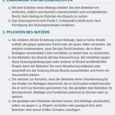
2. EINRÄUMUNG VON NUTZUNGSRECHTEN
Mit dem Erstellen eines Beitrags erteilen Sie dem Betreiber ein
einfaches, zeitlich und räumlich unbeschränktes und unentgeltliches
Recht, Ihren Beitrag im Rahmen des Boards zu nutzen.
Das Nutzungsrecht nach Punkt 2, Unterpunkt a bleibt auch nach
Kündigung des Nutzungsvertrages bestehen.
3. PFLICHTEN DES NUTZERS
Sie erklären mit der Erstellung eines Beitrags, dass er keine Inhalte
enthält, die gegen geltendes Recht oder die guten Sitten verstoßen. Sie
erklären insbesondere, dass Sie das Recht besitzen, die in Ihren
Beiträgen verwendeten Links und Bilder zu setzen bzw. zu verwenden.
Der Betreiber des Boards übt das Hausrecht aus. Bei Verstößen gegen
diese Nutzungsbedingungen oder anderer im Board veröffentlichten
Regeln kann der Betreiber Sie nach Abmahnung zeitweise oder
dauerhaft von der Nutzung dieses Boards ausschließen und Ihnen ein
Hausverbot erteilen.
Sie nehmen zur Kenntnis, dass der Betreiber keine Verantwortung für
die Inhalte von Beiträgen übernimmt, die er nicht selbst erstellt hat oder
die er nicht zur Kenntnis genommen hat. Sie gestatten dem Betreiber, Ihr
Benutzerkonto, Beiträge und Funktionen jederzeit zu löschen oder zu
sperren.
Sie gestatten dem Betreiber darüber hinaus, Ihre Beiträge abzuändern,
sofern sie gegen o. g. Regeln verstoßen oder geeignet sind, dem
Betreiber oder einem Dritten Schaden zuzufügen.