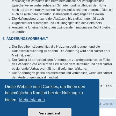
fahrlässigem Verhalten des Betreibers auf die bei Vertragsschluss
typischerweise vorhersehbaren Schäden und im Übrigen der Höhe
nach auf die vertragstypischen Durchschnittsschäden begrenzt. Dies gilt
auch für mittelbare Schäden, insbesondere entgangenen Gewinn.
Die Haftungsbegrenzung der Absätze a bis c gilt sinngemäß auch
zugunsten der Mitarbeiter und Erfüllungsgehilfen des Betreibers.
Ansprüche für eine Haftung aus zwingendem nationalem Recht bleiben
unberührt.
6. ÄNDERUNGSVORBEHALT
Der Betreiber ist berechtigt, die Nutzungsbedingungen und die
Datenschutzerklärung zu ändern. Die Änderung wird dem Nutzer per E-
Mail mitgeteilt.
Der Nutzer ist berechtigt, den Änderungen zu widersprechen. Im Falle
des Widerspruchs erlischt das zwischen dem Betreiber und dem Nutzer
bestehende Vertragsverhältnis mit sofortiger Wirkung.
Die Änderungen gelten als anerkannt und verbindlich, wenn der Nutzer
den Änderungen zugestimmt hat.
Informationen über den Umgang mit Ihren persönlichen Daten sind
Diese Website nutzt Cookies, um Ihnen den
in der Datenschutzerklärung enthalten.
bestmöglichen Komfort bei der Nutzung zu
bieten.
Mehr erfahren
Foren-Übersicht
Alle Zeiten sind
UTC+01:00
Verstanden!
Powered by
phpBB
® Forum Software © phpBB Limited