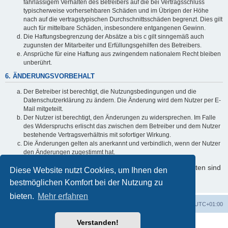
fahrlässigem Verhalten des Betreibers auf die bei Vertragsschluss
typischerweise vorhersehbaren Schäden und im Übrigen der Höhe
nach auf die vertragstypischen Durchschnittsschäden begrenzt. Dies gilt
auch für mittelbare Schäden, insbesondere entgangenen Gewinn.
Die Haftungsbegrenzung der Absätze a bis c gilt sinngemäß auch
zugunsten der Mitarbeiter und Erfüllungsgehilfen des Betreibers.
Ansprüche für eine Haftung aus zwingendem nationalem Recht bleiben
unberührt.
6. ÄNDERUNGSVORBEHALT
Der Betreiber ist berechtigt, die Nutzungsbedingungen und die
Datenschutzerklärung zu ändern. Die Änderung wird dem Nutzer per E-
Mail mitgeteilt.
Der Nutzer ist berechtigt, den Änderungen zu widersprechen. Im Falle
des Widerspruchs erlischt das zwischen dem Betreiber und dem Nutzer
bestehende Vertragsverhältnis mit sofortiger Wirkung.
Die Änderungen gelten als anerkannt und verbindlich, wenn der Nutzer
den Änderungen zugestimmt hat.
Informationen über den Umgang mit Ihren persönlichen Daten sind
Diese Website nutzt Cookies, um Ihnen den
in der Datenschutzerklärung enthalten.
bestmöglichen Komfort bei der Nutzung zu
bieten.
Mehr erfahren
Foren-Übersicht
Alle Zeiten sind
UTC+01:00
Verstanden!
Powered by
phpBB
® Forum Software © phpBB Limited