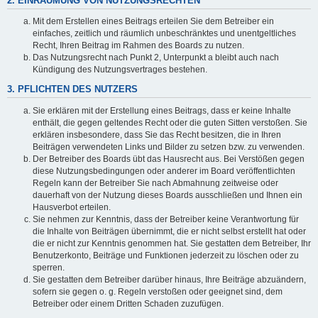
2. EINRÄUMUNG VON NUTZUNGSRECHTEN
Mit dem Erstellen eines Beitrags erteilen Sie dem Betreiber ein
einfaches, zeitlich und räumlich unbeschränktes und unentgeltliches
Recht, Ihren Beitrag im Rahmen des Boards zu nutzen.
Das Nutzungsrecht nach Punkt 2, Unterpunkt a bleibt auch nach
Kündigung des Nutzungsvertrages bestehen.
3. PFLICHTEN DES NUTZERS
Sie erklären mit der Erstellung eines Beitrags, dass er keine Inhalte
enthält, die gegen geltendes Recht oder die guten Sitten verstoßen. Sie
erklären insbesondere, dass Sie das Recht besitzen, die in Ihren
Beiträgen verwendeten Links und Bilder zu setzen bzw. zu verwenden.
Der Betreiber des Boards übt das Hausrecht aus. Bei Verstößen gegen
diese Nutzungsbedingungen oder anderer im Board veröffentlichten
Regeln kann der Betreiber Sie nach Abmahnung zeitweise oder
dauerhaft von der Nutzung dieses Boards ausschließen und Ihnen ein
Hausverbot erteilen.
Sie nehmen zur Kenntnis, dass der Betreiber keine Verantwortung für
die Inhalte von Beiträgen übernimmt, die er nicht selbst erstellt hat oder
die er nicht zur Kenntnis genommen hat. Sie gestatten dem Betreiber, Ihr
Benutzerkonto, Beiträge und Funktionen jederzeit zu löschen oder zu
sperren.
Sie gestatten dem Betreiber darüber hinaus, Ihre Beiträge abzuändern,
sofern sie gegen o. g. Regeln verstoßen oder geeignet sind, dem
Betreiber oder einem Dritten Schaden zuzufügen.