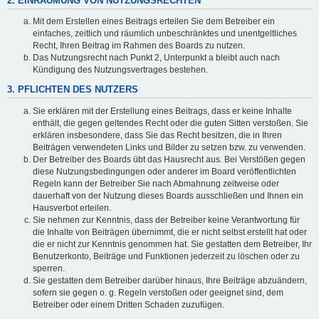
2. EINRÄUMUNG VON NUTZUNGSRECHTEN
Mit dem Erstellen eines Beitrags erteilen Sie dem Betreiber ein
einfaches, zeitlich und räumlich unbeschränktes und unentgeltliches
Recht, Ihren Beitrag im Rahmen des Boards zu nutzen.
Das Nutzungsrecht nach Punkt 2, Unterpunkt a bleibt auch nach
Kündigung des Nutzungsvertrages bestehen.
3. PFLICHTEN DES NUTZERS
Sie erklären mit der Erstellung eines Beitrags, dass er keine Inhalte
enthält, die gegen geltendes Recht oder die guten Sitten verstoßen. Sie
erklären insbesondere, dass Sie das Recht besitzen, die in Ihren
Beiträgen verwendeten Links und Bilder zu setzen bzw. zu verwenden.
Der Betreiber des Boards übt das Hausrecht aus. Bei Verstößen gegen
diese Nutzungsbedingungen oder anderer im Board veröffentlichten
Regeln kann der Betreiber Sie nach Abmahnung zeitweise oder
dauerhaft von der Nutzung dieses Boards ausschließen und Ihnen ein
Hausverbot erteilen.
Sie nehmen zur Kenntnis, dass der Betreiber keine Verantwortung für
die Inhalte von Beiträgen übernimmt, die er nicht selbst erstellt hat oder
die er nicht zur Kenntnis genommen hat. Sie gestatten dem Betreiber, Ihr
Benutzerkonto, Beiträge und Funktionen jederzeit zu löschen oder zu
sperren.
Sie gestatten dem Betreiber darüber hinaus, Ihre Beiträge abzuändern,
sofern sie gegen o. g. Regeln verstoßen oder geeignet sind, dem
Betreiber oder einem Dritten Schaden zuzufügen.