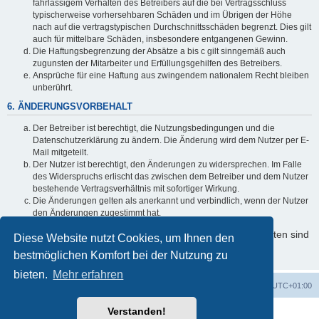
fahrlässigem Verhalten des Betreibers auf die bei Vertragsschluss
typischerweise vorhersehbaren Schäden und im Übrigen der Höhe
nach auf die vertragstypischen Durchschnittsschäden begrenzt. Dies gilt
auch für mittelbare Schäden, insbesondere entgangenen Gewinn.
Die Haftungsbegrenzung der Absätze a bis c gilt sinngemäß auch
zugunsten der Mitarbeiter und Erfüllungsgehilfen des Betreibers.
Ansprüche für eine Haftung aus zwingendem nationalem Recht bleiben
unberührt.
6. ÄNDERUNGSVORBEHALT
Der Betreiber ist berechtigt, die Nutzungsbedingungen und die
Datenschutzerklärung zu ändern. Die Änderung wird dem Nutzer per E-
Mail mitgeteilt.
Der Nutzer ist berechtigt, den Änderungen zu widersprechen. Im Falle
des Widerspruchs erlischt das zwischen dem Betreiber und dem Nutzer
bestehende Vertragsverhältnis mit sofortiger Wirkung.
Die Änderungen gelten als anerkannt und verbindlich, wenn der Nutzer
den Änderungen zugestimmt hat.
Informationen über den Umgang mit Ihren persönlichen Daten sind
Diese Website nutzt Cookies, um Ihnen den
in der Datenschutzerklärung enthalten.
bestmöglichen Komfort bei der Nutzung zu
bieten.
Mehr erfahren
Foren-Übersicht
Alle Zeiten sind
UTC+01:00
Verstanden!
Powered by
phpBB
® Forum Software © phpBB Limited