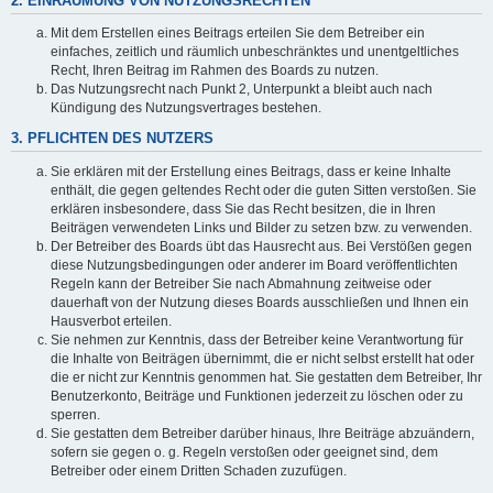
2. EINRÄUMUNG VON NUTZUNGSRECHTEN
Mit dem Erstellen eines Beitrags erteilen Sie dem Betreiber ein
einfaches, zeitlich und räumlich unbeschränktes und unentgeltliches
Recht, Ihren Beitrag im Rahmen des Boards zu nutzen.
Das Nutzungsrecht nach Punkt 2, Unterpunkt a bleibt auch nach
Kündigung des Nutzungsvertrages bestehen.
3. PFLICHTEN DES NUTZERS
Sie erklären mit der Erstellung eines Beitrags, dass er keine Inhalte
enthält, die gegen geltendes Recht oder die guten Sitten verstoßen. Sie
erklären insbesondere, dass Sie das Recht besitzen, die in Ihren
Beiträgen verwendeten Links und Bilder zu setzen bzw. zu verwenden.
Der Betreiber des Boards übt das Hausrecht aus. Bei Verstößen gegen
diese Nutzungsbedingungen oder anderer im Board veröffentlichten
Regeln kann der Betreiber Sie nach Abmahnung zeitweise oder
dauerhaft von der Nutzung dieses Boards ausschließen und Ihnen ein
Hausverbot erteilen.
Sie nehmen zur Kenntnis, dass der Betreiber keine Verantwortung für
die Inhalte von Beiträgen übernimmt, die er nicht selbst erstellt hat oder
die er nicht zur Kenntnis genommen hat. Sie gestatten dem Betreiber, Ihr
Benutzerkonto, Beiträge und Funktionen jederzeit zu löschen oder zu
sperren.
Sie gestatten dem Betreiber darüber hinaus, Ihre Beiträge abzuändern,
sofern sie gegen o. g. Regeln verstoßen oder geeignet sind, dem
Betreiber oder einem Dritten Schaden zuzufügen.