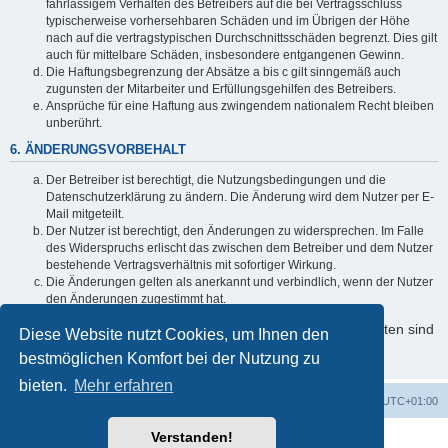
fahrlässigem Verhalten des Betreibers auf die bei Vertragsschluss
typischerweise vorhersehbaren Schäden und im Übrigen der Höhe
nach auf die vertragstypischen Durchschnittsschäden begrenzt. Dies gilt
auch für mittelbare Schäden, insbesondere entgangenen Gewinn.
Die Haftungsbegrenzung der Absätze a bis c gilt sinngemäß auch
zugunsten der Mitarbeiter und Erfüllungsgehilfen des Betreibers.
Ansprüche für eine Haftung aus zwingendem nationalem Recht bleiben
unberührt.
6. ÄNDERUNGSVORBEHALT
Der Betreiber ist berechtigt, die Nutzungsbedingungen und die
Datenschutzerklärung zu ändern. Die Änderung wird dem Nutzer per E-
Mail mitgeteilt.
Der Nutzer ist berechtigt, den Änderungen zu widersprechen. Im Falle
des Widerspruchs erlischt das zwischen dem Betreiber und dem Nutzer
bestehende Vertragsverhältnis mit sofortiger Wirkung.
Die Änderungen gelten als anerkannt und verbindlich, wenn der Nutzer
den Änderungen zugestimmt hat.
Informationen über den Umgang mit Ihren persönlichen Daten sind
Diese Website nutzt Cookies, um Ihnen den
in der Datenschutzerklärung enthalten.
bestmöglichen Komfort bei der Nutzung zu
bieten.
Mehr erfahren
Foren-Übersicht
Alle Zeiten sind
UTC+01:00
Verstanden!
Powered by
phpBB
® Forum Software © phpBB Limited