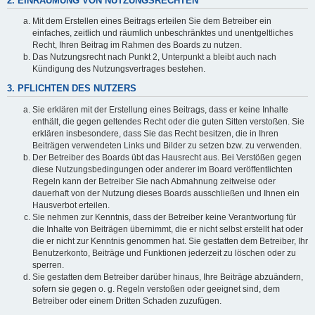
2. EINRÄUMUNG VON NUTZUNGSRECHTEN
Mit dem Erstellen eines Beitrags erteilen Sie dem Betreiber ein
einfaches, zeitlich und räumlich unbeschränktes und unentgeltliches
Recht, Ihren Beitrag im Rahmen des Boards zu nutzen.
Das Nutzungsrecht nach Punkt 2, Unterpunkt a bleibt auch nach
Kündigung des Nutzungsvertrages bestehen.
3. PFLICHTEN DES NUTZERS
Sie erklären mit der Erstellung eines Beitrags, dass er keine Inhalte
enthält, die gegen geltendes Recht oder die guten Sitten verstoßen. Sie
erklären insbesondere, dass Sie das Recht besitzen, die in Ihren
Beiträgen verwendeten Links und Bilder zu setzen bzw. zu verwenden.
Der Betreiber des Boards übt das Hausrecht aus. Bei Verstößen gegen
diese Nutzungsbedingungen oder anderer im Board veröffentlichten
Regeln kann der Betreiber Sie nach Abmahnung zeitweise oder
dauerhaft von der Nutzung dieses Boards ausschließen und Ihnen ein
Hausverbot erteilen.
Sie nehmen zur Kenntnis, dass der Betreiber keine Verantwortung für
die Inhalte von Beiträgen übernimmt, die er nicht selbst erstellt hat oder
die er nicht zur Kenntnis genommen hat. Sie gestatten dem Betreiber, Ihr
Benutzerkonto, Beiträge und Funktionen jederzeit zu löschen oder zu
sperren.
Sie gestatten dem Betreiber darüber hinaus, Ihre Beiträge abzuändern,
sofern sie gegen o. g. Regeln verstoßen oder geeignet sind, dem
Betreiber oder einem Dritten Schaden zuzufügen.