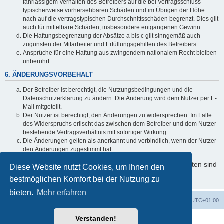
fahrlässigem Verhalten des Betreibers auf die bei Vertragsschluss
typischerweise vorhersehbaren Schäden und im Übrigen der Höhe
nach auf die vertragstypischen Durchschnittsschäden begrenzt. Dies gilt
auch für mittelbare Schäden, insbesondere entgangenen Gewinn.
Die Haftungsbegrenzung der Absätze a bis c gilt sinngemäß auch
zugunsten der Mitarbeiter und Erfüllungsgehilfen des Betreibers.
Ansprüche für eine Haftung aus zwingendem nationalem Recht bleiben
unberührt.
6. ÄNDERUNGSVORBEHALT
Der Betreiber ist berechtigt, die Nutzungsbedingungen und die
Datenschutzerklärung zu ändern. Die Änderung wird dem Nutzer per E-
Mail mitgeteilt.
Der Nutzer ist berechtigt, den Änderungen zu widersprechen. Im Falle
des Widerspruchs erlischt das zwischen dem Betreiber und dem Nutzer
bestehende Vertragsverhältnis mit sofortiger Wirkung.
Die Änderungen gelten als anerkannt und verbindlich, wenn der Nutzer
den Änderungen zugestimmt hat.
Informationen über den Umgang mit Ihren persönlichen Daten sind
Diese Website nutzt Cookies, um Ihnen den
in der Datenschutzerklärung enthalten.
bestmöglichen Komfort bei der Nutzung zu
bieten.
Mehr erfahren
Foren-Übersicht
Alle Zeiten sind
UTC+01:00
Verstanden!
Powered by
phpBB
® Forum Software © phpBB Limited