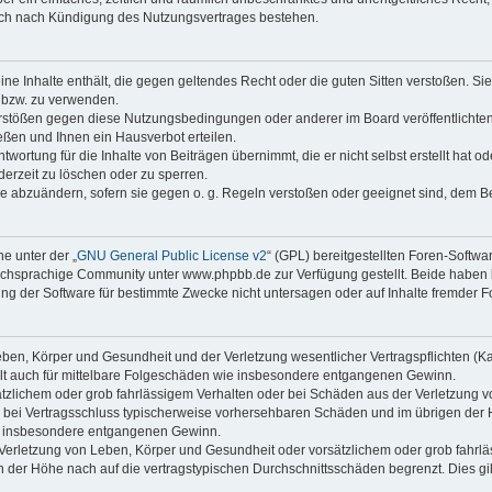
auch nach Kündigung des Nutzungsvertrages bestehen.
keine Inhalte enthält, die gegen geltendes Recht oder die guten Sitten verstoßen. Si
n bzw. zu verwenden.
erstößen gegen diese Nutzungsbedingungen oder anderer im Board veröffentlicht
ßen und Ihnen ein Hausverbot erteilen.
wortung für die Inhalte von Beiträgen übernimmt, die er nicht selbst erstellt hat 
derzeit zu löschen oder zu sperren.
äge abzuändern, sofern sie gegen o. g. Regeln verstoßen oder geeignet sind, dem 
e unter der „
GNU General Public License v2
“ (GPL) bereitgestellten Foren-Soft
chsprachige Community unter www.phpbb.de zur Verfügung gestellt. Beide haben ke
g der Software für bestimmte Zwecke nicht untersagen oder auf Inhalte fremder F
ben, Körper und Gesundheit und der Verletzung wesentlicher Vertragspflichten (Kard
gilt auch für mittelbare Folgeschäden wie insbesondere entgangenen Gewinn.
ätzlichem oder grob fahrlässigem Verhalten oder bei Schäden aus der Verletzung 
 die bei Vertragsschluss typischerweise vorhersehbaren Schäden und im übrigen de
wie insbesondere entgangenen Gewinn.
erletzung von Leben, Körper und Gesundheit oder vorsätzlichem oder grob fahrläs
der Höhe nach auf die vertragstypischen Durchschnittsschäden begrenzt. Dies gi