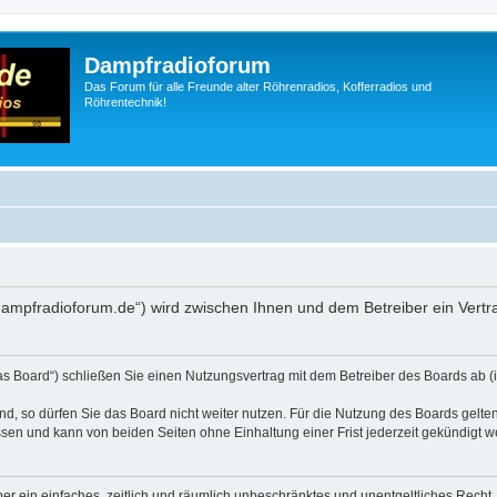
Dampfradioforum
Das Forum für alle Freunde alter Röhrenradios, Kofferradios und
Röhrentechnik!
.dampfradioforum.de“) wird zwischen Ihnen und dem Betreiber ein Vert
as Board“) schließen Sie einen Nutzungsvertrag mit dem Betreiber des Boards ab (i
, so dürfen Sie das Board nicht weiter nutzen. Für die Nutzung des Boards gelten 
sen und kann von beiden Seiten ohne Einhaltung einer Frist jederzeit gekündigt w
iber ein einfaches, zeitlich und räumlich unbeschränktes und unentgeltliches Rech