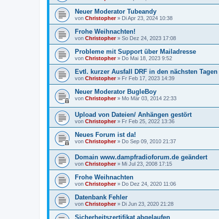
Neuer Moderator Tubeandy
von
Christopher
»
Di Apr 23, 2024 10:38
Frohe Weihnachten!
von
Christopher
»
So Dez 24, 2023 17:08
Probleme mit Support über Mailadresse
von
Christopher
»
Do Mai 18, 2023 9:52
Evtl. kurzer Ausfall DRF in den nächsten Tagen 
von
Christopher
»
Fr Feb 17, 2023 14:39
Neuer Moderator BugleBoy
von
Christopher
»
Mo Mär 03, 2014 22:33
Upload von Dateien/ Anhängen gestört
von
Christopher
»
Fr Feb 25, 2022 13:36
Neues Forum ist da!
von
Christopher
»
Do Sep 09, 2010 21:37
Domain www.dampfradioforum.de geändert
von
Christopher
»
Mi Jul 23, 2008 17:15
Frohe Weihnachten
von
Christopher
»
Do Dez 24, 2020 11:06
Datenbank Fehler
von
Christopher
»
Di Jun 23, 2020 21:28
Sicherheitszertifikat abgelaufen