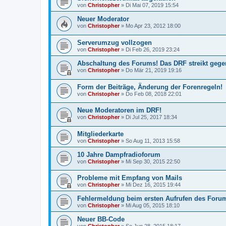
von
Christopher
»
Di Mai 07, 2019 15:54
Neuer Moderator
von
Christopher
»
Mo Apr 23, 2012 18:00
Serverumzug vollzogen
von
Christopher
»
Di Feb 26, 2019 23:24
Abschaltung des Forums! Das DRF streikt gegen
von
Christopher
»
Do Mär 21, 2019 19:16
Form der Beiträge, Änderung der Forenregeln!
von
Christopher
»
Do Feb 08, 2018 22:01
Neue Moderatoren im DRF!
von
Christopher
»
Di Jul 25, 2017 18:34
Mitgliederkarte
von
Christopher
»
So Aug 11, 2013 15:58
10 Jahre Dampfradioforum
von
Christopher
»
Mi Sep 30, 2015 22:50
Probleme mit Empfang von Mails
von
Christopher
»
Mi Dez 16, 2015 19:44
Fehlermeldung beim ersten Aufrufen des Foru
von
Christopher
»
Mi Aug 05, 2015 18:10
Neuer BB-Code