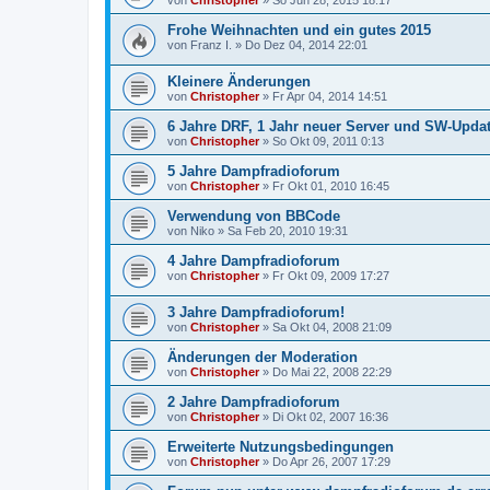
von
Christopher
»
So Jun 28, 2015 18:17
Frohe Weihnachten und ein gutes 2015
von
Franz I.
»
Do Dez 04, 2014 22:01
Kleinere Änderungen
von
Christopher
»
Fr Apr 04, 2014 14:51
6 Jahre DRF, 1 Jahr neuer Server und SW-Upda
von
Christopher
»
So Okt 09, 2011 0:13
5 Jahre Dampfradioforum
von
Christopher
»
Fr Okt 01, 2010 16:45
Verwendung von BBCode
von
Niko
»
Sa Feb 20, 2010 19:31
4 Jahre Dampfradioforum
von
Christopher
»
Fr Okt 09, 2009 17:27
3 Jahre Dampfradioforum!
von
Christopher
»
Sa Okt 04, 2008 21:09
Änderungen der Moderation
von
Christopher
»
Do Mai 22, 2008 22:29
2 Jahre Dampfradioforum
von
Christopher
»
Di Okt 02, 2007 16:36
Erweiterte Nutzungsbedingungen
von
Christopher
»
Do Apr 26, 2007 17:29