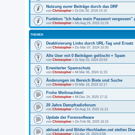
Nutzung eurer Beiträge durch das DRF
von
Christopher
»
Di Okt 30, 2018 15:15
Funktion "Ich habe mein Passwort vergessen" g
von
Christopher
»
Mo Aug 24, 2015 21:24
THEMEN
Deaktivierung Links durch URL-Tag und Ersatz
von
Christopher
»
Do Mär 07, 2024 10:30
Alle User mit 0 Beiträgen gelöscht + Spam
von
Christopher
»
Di Sep 03, 2024 20:54
Erweiterter Spamschutz
von
Christopher
»
Mi Mär 06, 2024 11:33
Änderungen im Bereich Biete und Suche
von
Christopher
»
Di Mär 19, 2019 22:17
Frohe Weihnachten!
von
Christopher
»
Mi Dez 24, 2025 17:11
20 Jahre Dampfradioforum
von
Christopher
»
Do Aug 14, 2025 21:21
Update der Forensoftware
von
Christopher
»
Do Feb 06, 2025 16:15
abload.de und Bilder-Hochladen.net stellen Die
von
Christopher
»
Do Apr 25, 2024 8:58