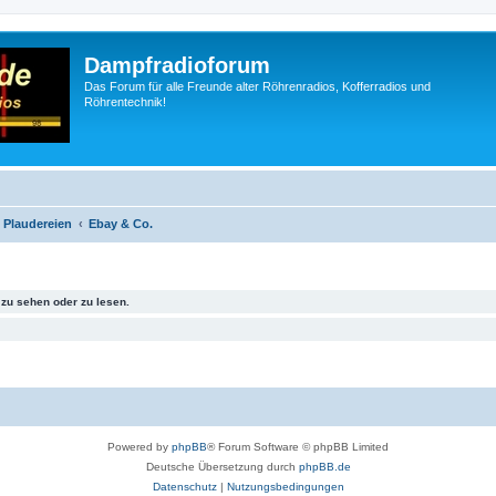
Dampfradioforum
Das Forum für alle Freunde alter Röhrenradios, Kofferradios und
Röhrentechnik!
 Plaudereien
Ebay & Co.
zu sehen oder zu lesen.
Powered by
phpBB
® Forum Software © phpBB Limited
Deutsche Übersetzung durch
phpBB.de
Datenschutz
|
Nutzungsbedingungen